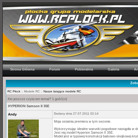
Strona Główna
Forum
Pobieralnia
Galeria
Ar
Zoba
RC Płock
:: Modele RC ::
Nasze latające modele RC
Kto jeszcze czyta ten temat? 1 gość(ci)
HYPERION Samson II 35E
Dodany dnia 27.07.2011 02:14
Andy
Moja ostatnia premiera w tym sezonie.
Wykorzystując idealne warunki pogodowe nastąpiła w dn
Jest nią model Hyperion Samson II 35E.
Model jest w typowej konstrukcji balsowo-skejkowej kryty