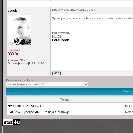
Dodany dnia 28.07.2011 10:04
dorob
Spokojnie, pierwszym etapem przed zakluczeniem lodówki 
Pozdrawiam
MarCin
FotoDorob
modelarz
Postów:
302
Data rejestracji:
12.10.10
Przeskocz do forum:
Podob
Temat
Hyperion Ju-87 Stuka G2
Relac
CAP 232 Hyperion ARF - relacja z budowy
Relac