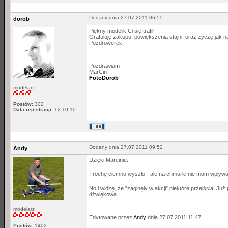
Dodany dnia 27.07.2011 06:55
dorob
Piękny modelik Ci się trafił.
Gratuluję zakupu, powiększenia stajni, oraz życzę jak n
Pozdrowerek.
Pozdrawiam
MarCin
FotoDorob
modelarz
Postów:
302
Data rejestracji:
12.10.10
Dodany dnia 27.07.2011 09:52
Andy
Dzięki Marcinie.
Trochę ciemno wyszło - ale na chmurki nie mam wpływ
No i widzę, że "zaginęły w akcji" niektóre przejścia. J
dźwiękowa.
modelarz
Edytowane przez
Andy
dnia 27.07.2011 11:47
Postów:
1402