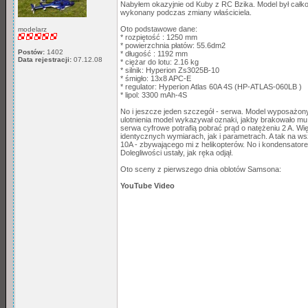
Nabyłem okazyjnie od Kuby z RC Bzika. Model był całkow
wykonany podczas zmiany właściciela.
Oto podstawowe dane:
modelarz
* rozpiętość : 1250 mm
* powierzchnia płatów: 55.6dm2
Postów:
1402
* długość : 1192 mm
Data rejestracji:
07.12.08
* ciężar do lotu: 2.16 kg
* silnik: Hyperion Zs3025B-10
* śmigło: 13x8 APC-E
* regulator: Hyperion Atlas 60A 4S (HP-ATLAS-060LB )
* lipol: 3300 mAh-4S
No i jeszcze jeden szczegół - serwa. Model wyposażony 
ulotnienia model wykazywał oznaki, jakby brakowało mu 
serwa cyfrowe potrafią pobrać prąd o natężeniu 2 A. 
identycznych wymiarach, jak i parametrach. A tak na 
10A - zbywającego mi z helikopterów. No i kondensator
Dolegliwości ustały, jak ręka odjął.
Oto sceny z pierwszego dnia oblotów Samsona:
YouTube Video