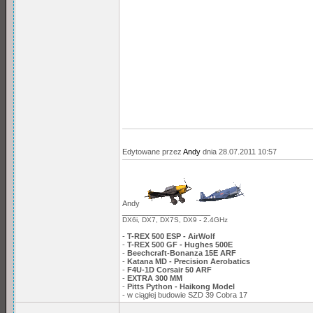
Edytowane przez
Andy
dnia 28.07.2011 10:57
Andy
_____________________
DX6i, DX7, DX7S, DX9 - 2.4GHz
-
T-REX 500 ESP - AirWolf
-
T-REX 500 GF - Hughes 500E
-
Beechcraft-Bonanza 15E ARF
-
Katana MD - Precision Aerobatics
-
F4U-1D Corsair 50 ARF
-
EXTRA 300 MM
-
Pitts Python - Haikong Model
- w ciągłej budowie SZD 39 Cobra 17