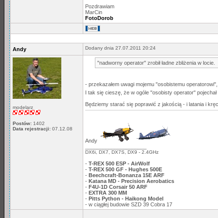
Pozdrawiam
MarCin
FotoDorob
Dodany dnia 27.07.2011 20:24
Andy
"nadworny operator" zrobił ładne zbliżenia w locie.
- przekazałem uwagi mojemu "osobistemu operatorowi",
I tak się cieszę, że w ogóle "osobisty operator" pojecha
Będziemy starać się poprawić z jakością - i latania i krę
modelarz
Postów:
1402
Data rejestracji:
07.12.08
Andy
_____________________
DX6i, DX7, DX7S, DX9 - 2.4GHz
-
T-REX 500 ESP - AirWolf
-
T-REX 500 GF - Hughes 500E
-
Beechcraft-Bonanza 15E ARF
-
Katana MD - Precision Aerobatics
-
F4U-1D Corsair 50 ARF
-
EXTRA 300 MM
-
Pitts Python - Haikong Model
- w ciągłej budowie SZD 39 Cobra 17