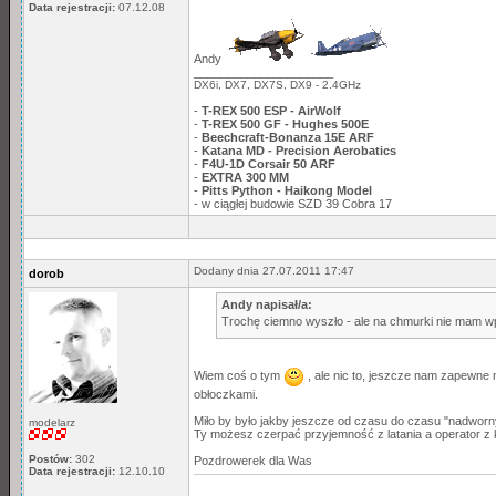
Data rejestracji:
07.12.08
Andy
_____________________
DX6i, DX7, DX7S, DX9 - 2.4GHz
-
T-REX 500 ESP - AirWolf
-
T-REX 500 GF - Hughes 500E
-
Beechcraft-Bonanza 15E ARF
-
Katana MD - Precision Aerobatics
-
F4U-1D Corsair 50 ARF
-
EXTRA 300 MM
-
Pitts Python - Haikong Model
- w ciągłej budowie SZD 39 Cobra 17
Dodany dnia 27.07.2011 17:47
dorob
Andy napisał/a:
Trochę ciemno wyszło - ale na chmurki nie mam w
Wiem coś o tym
, ale nic to, jeszcze nam zapewne n
obłoczkami.
Miło by było jakby jeszcze od czasu do czasu "nadworny o
modelarz
Ty możesz czerpać przyjemność z latania a operator z k
Postów:
302
Pozdrowerek dla Was
Data rejestracji:
12.10.10