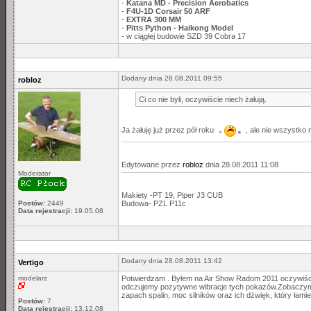
-
Katana MD - Precision Aerobatics
-
F4U-1D Corsair 50 ARF
-
EXTRA 300 MM
-
Pitts Python - Haikong Model
- w ciągłej budowie SZD 39 Cobra 17
Dodany dnia 28.08.2011 09:55
robloz
Ci co nie byli, oczywiście niech żałują.
Ja żałuję już przez pół roku
, ale nie wszystko 
Edytowane przez
robloz
dnia 28.08.2011 11:08
Moderator
Makiety -PT 19, Piper J3 CUB
Postów:
2449
Budowa- PZL P11c
Data rejestracji:
19.05.08
Dodany dnia 28.08.2011 13:42
Vertigo
modelarz
Potwierdzam . Byłem na Air Show Radom 2011 oczywiśc
odczujemy pozytywne wibracje tych pokazów.Zobaczymy 
zapach spalin, moc silników oraz ich dżwięk, który łami
Postów:
7
Data rejestracji:
13.12.08