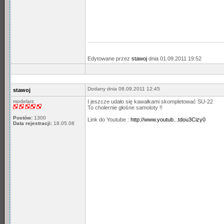
Edytowane przez
stawoj
dnia 01.09.2011 19:52
Dodany dnia 08.09.2011 12:45
stawoj
modelarz
I jeszcze udało się kawałkami skompletować SU-22
To cholernie głośne samoloty !!
Postów:
1300
Link do Youtube :
http://www.youtub...tdou3Cizy0
Data rejestracji:
18.05.08