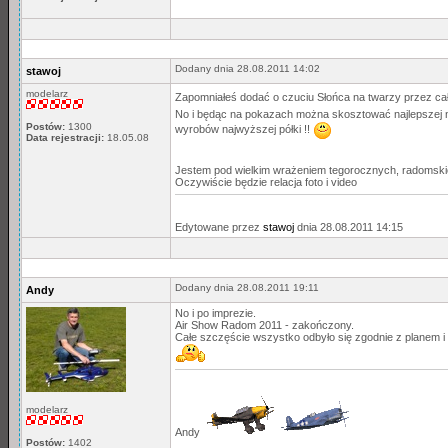
Dodany dnia 28.08.2011 14:02
stawoj
modelarz
Zapomniałeś dodać o czuciu Słońca na twarzy przez ca
No i będąc na pokazach można skosztować najlepszej na ś
Postów:
1300
wyrobów najwyższej półki !!
Data rejestracji:
18.05.08
Jestem pod wielkim wrażeniem tegorocznych, radomsk
Oczywiście będzie relacja foto i video
Edytowane przez
stawoj
dnia 28.08.2011 14:15
Dodany dnia 28.08.2011 19:11
Andy
No i po imprezie.
Air Show Radom 2011 - zakończony.
Całe szczęście wszystko odbyło się zgodnie z planem i
modelarz
Andy
Postów:
1402
_____________________