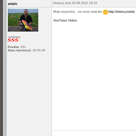
Dodany dnia 29.08.2011 16:16
artplo
Moje wypociny , na razie wiatraki
http://www.youtu
YouTube Video
modelarz
Postów:
351
Data rejestracji:
18.05.08