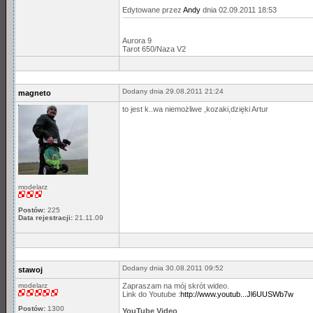
Edytowane przez
Andy
dnia 02.09.2011 18:53
Aurora 9
Tarot 650/Naza V2
Dodany dnia 29.08.2011 21:24
magneto
to jest k..wa niemożliwe ,kozaki,dzięki Artur
modelarz
Postów:
225
Data rejestracji:
21.11.09
Dodany dnia 30.08.2011 09:52
stawoj
modelarz
Zapraszam na mój skrót wideo.
Link do Youtube :
http://www.youtub...Jl6UUSWb7w
Postów:
1300
YouTube Video