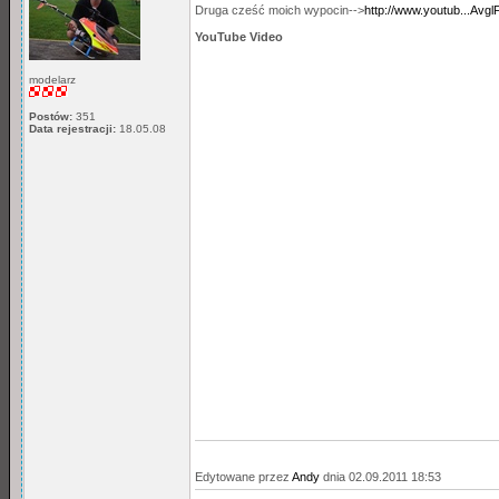
Druga cześć moich wypocin-->
http://www.youtub...Avgl
YouTube Video
modelarz
Postów:
351
Data rejestracji:
18.05.08
Edytowane przez
Andy
dnia 02.09.2011 18:53