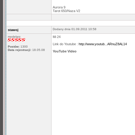
Aurora 9
Tarot 650/Naza V2
Dodany dnia 01.09.2011 10:58
stawoj
modelarz
Mi 24
Link do Youtube :
http://www.youtub...ARnuZ8AL14
Postów:
1300
Data rejestracji:
18.05.08
YouTube Video