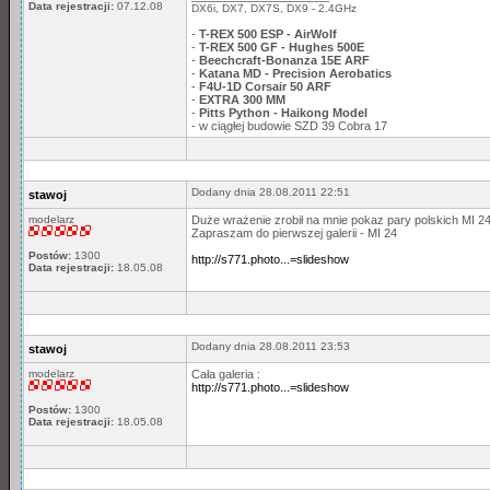
Data rejestracji:
07.12.08
DX6i, DX7, DX7S, DX9 - 2.4GHz
-
T-REX 500 ESP - AirWolf
-
T-REX 500 GF - Hughes 500E
-
Beechcraft-Bonanza 15E ARF
-
Katana MD - Precision Aerobatics
-
F4U-1D Corsair 50 ARF
-
EXTRA 300 MM
-
Pitts Python - Haikong Model
- w ciągłej budowie SZD 39 Cobra 17
Dodany dnia 28.08.2011 22:51
stawoj
modelarz
Duże wrażenie zrobił na mnie pokaz pary polskich MI 2
Zapraszam do pierwszej galerii - MI 24
Postów:
1300
http://s771.photo...=slideshow
Data rejestracji:
18.05.08
Dodany dnia 28.08.2011 23:53
stawoj
modelarz
Cała galeria :
http://s771.photo...=slideshow
Postów:
1300
Data rejestracji:
18.05.08