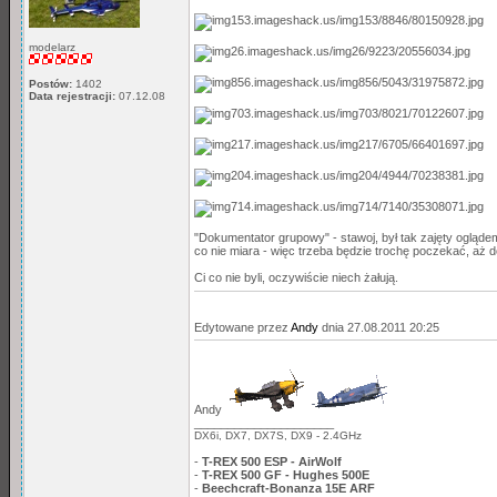
modelarz
Postów:
1402
Data rejestracji:
07.12.08
"Dokumentator grupowy" - stawoj, był tak zajęty oglądem
co nie miara - więc trzeba będzie trochę poczekać, aż 
Ci co nie byli, oczywiście niech żałują.
Edytowane przez
Andy
dnia 27.08.2011 20:25
Andy
_____________________
DX6i, DX7, DX7S, DX9 - 2.4GHz
-
T-REX 500 ESP - AirWolf
-
T-REX 500 GF - Hughes 500E
-
Beechcraft-Bonanza 15E ARF