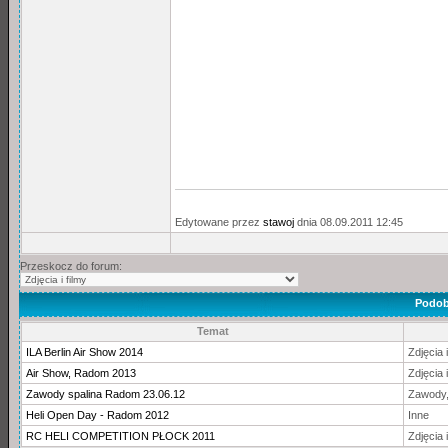
Edytowane przez
stawoj
dnia 08.09.2011 12:45
Przeskocz do forum:
Podob
Temat
ILA Berlin Air Show 2014
Zdjęcia i
Air Show, Radom 2013
Zdjęcia i
Zawody spalina Radom 23.06.12
Zawody,
Heli Open Day - Radom 2012
Inne
RC HELI COMPETITION PŁOCK 2011
Zdjęcia i