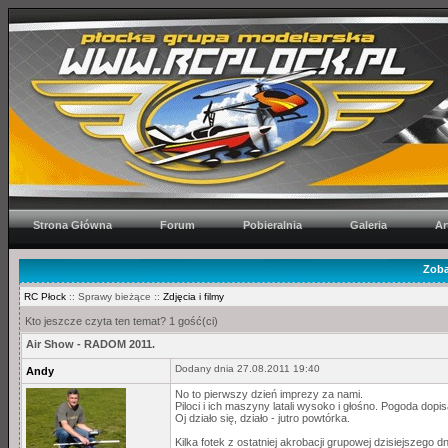
Strona Główna
Forum
Pobieralnia
Galeria
Ar
Zoba
RC Płock
:: Sprawy bieżące ::
Zdjęcia i filmy
Kto jeszcze czyta ten temat? 1 gość(ci)
Air Show - RADOM 2011.
Dodany dnia 27.08.2011 19:40
Andy
No to pierwszy dzień imprezy za nami.
Piloci i ich maszyny latali wysoko i głośno. Pogoda dopis
Oj działo się, działo - jutro powtórka.
Kilka fotek z ostatniej akrobacji grupowej dzisiejszego