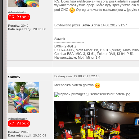
P.S. Dojechała elektronika - wczoraj poskładałem i wg
wywaliłem wszystkie opcje, które były specyficzne dla 
pod CNC
Oprogramowanie napisane jest w języku C
Administrator
Edytowane przez
SlavikS
dnia 14.08.2017 21:57
Postów:
2049
Data rejestracji:
20.05.08
Sławek
------------------------
DX6i - 2.4GHz
EXTRA 330S, Moth Minor 1:8, P-51D (Micro), Moth Min
Combat ESA: MIG-3, KI-61, Fokker DVII, Ki-94, P-51
Na warsztacie: Moth Minor 1:4
Dodany dnia 19.08.2017 22:15
SlavikS
Mechanika plotera gotowa
Administrator
Postów:
2049
Data rejestracji:
20.05.08