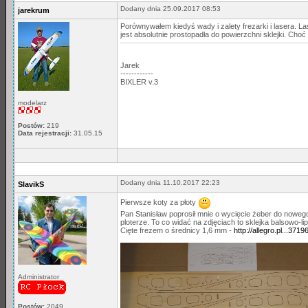
Dodany dnia 25.09.2017 08:53
jarekrum
Porównywałem kiedyś wady i zalety frezarki i lasera. Las
jest absolutnie prostopadła do powierzchni sklejki. Cho
Jarek
------------
BIXLER v.3
modelarz
Postów:
219
Data rejestracji:
31.05.15
Dodany dnia 11.10.2017 22:23
SlavikS
Pierwsze koty za płoty
Pan Stanisław poprosił mnie o wycięcie żeber do noweg
ploterze. To co widać na zdjęciach to sklejka balsowo-l
Cięte frezem o średnicy 1,6 mm -
http://allegro.pl...3719
Administrator
Postów:
2049