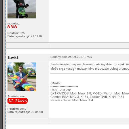
modelarz
Postów:
225
Data rejestracji:
21.11.09
Dodany dnia 25.09.2017 07:37
SlavikS
Zastanawiałem się nad laserem, ale myślałem, że taki ma
Może się skuszę - muszę tylko przyczaić dobrą promocję.
Sławek
------------------------
DX6i - 2.4GHz
EXTRA 330S, Moth Minor 1:8, P-51D (Micro), Moth Min
Administrator
Combat ESA: MIG-3, KI-61, Fokker DVII, Ki-94, P-51
Na warsztacie: Moth Minor 1:4
Postów:
2049
Data rejestracji:
20.05.08