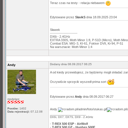
Teraz czas na testy - relacja niebawem
Edytowane przez
SlavikS
dnia 18.09.2025 23:04
Sławek
------------------------
DX6i - 2.4GHz
EXTRA 330S, Moth Minor 1:8, P-51D (Micro), Moth Min
Combat ESA: MIG-3, KI-61, Fokker DVII, Ki-94, P-51
Na warsztacie: Moth Minor 1:4
Dodany dnia 08.09.2017 06:25
Andy
A od kiedy przewidujesz, że będziemy mogli składać za
Oczywiście sprzęcik wyszedł prima sort
Edytowane przez
Andy
dnia 08.09.2017 06:27
modelarz
Postów:
1402
Andy
Data rejestracji:
07.12.08
_____________________
DX6i, DX7, DX7S, DX9 - 2.4GHz
-
T-REX 500 ESP - AirWolf
-
T-REX 500 GF - Hughes 500E