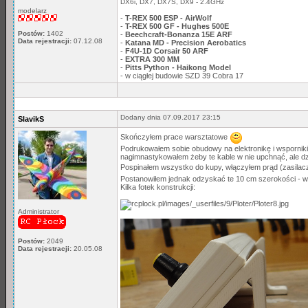
DX6i, DX7, DX7S, DX9 - 2.4GHz
modelarz
-
T-REX 500 ESP - AirWolf
-
T-REX 500 GF - Hughes 500E
Postów:
1402
-
Beechcraft-Bonanza 15E ARF
Data rejestracji:
07.12.08
-
Katana MD - Precision Aerobatics
-
F4U-1D Corsair 50 ARF
-
EXTRA 300 MM
-
Pitts Python - Haikong Model
- w ciągłej budowie SZD 39 Cobra 17
Dodany dnia 07.09.2017 23:15
SlavikS
Skończyłem prace warsztatowe
Podrukowałem sobie obudowy na elektronikę i wsporniki 
nagimnastykowałem żeby te kable w nie upchnąć, ale d
Pospinałem wszystko do kupy, włączyłem prąd (zasilac
Postanowiłem jednak odzyskać te 10 cm szerokości - wym
Kilka fotek konstrukcji:
Administrator
Postów:
2049
Data rejestracji:
20.05.08