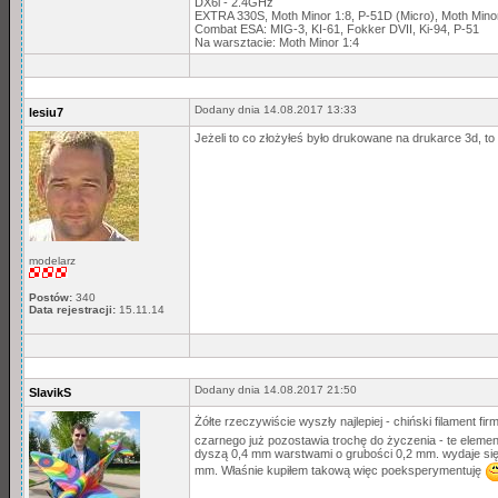
DX6i - 2.4GHz
EXTRA 330S, Moth Minor 1:8, P-51D (Micro), Moth Min
Combat ESA: MIG-3, KI-61, Fokker DVII, Ki-94, P-51
Na warsztacie: Moth Minor 1:4
Dodany dnia 14.08.2017 13:33
lesiu7
Jeżeli to co złożyłeś było drukowane na drukarce 3d, to 
modelarz
Postów:
340
Data rejestracji:
15.11.14
Dodany dnia 14.08.2017 21:50
SlavikS
Żółte rzeczywiście wyszły najlepiej - chiński filament fi
czarnego już pozostawia trochę do życzenia - te element
dyszą 0,4 mm warstwami o grubości 0,2 mm. wydaje si
mm. Właśnie kupiłem takową więc poeksperymentuję