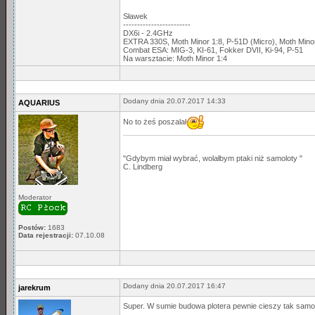
Sławek
------------------------
DX6i - 2.4GHz
EXTRA 330S, Moth Minor 1:8, P-51D (Micro), Moth Min
Combat ESA: MIG-3, KI-61, Fokker DVII, Ki-94, P-51
Na warsztacie: Moth Minor 1:4
Dodany dnia 20.07.2017 14:33
AQUARIUS
No to żeś poszalał
"Gdybym miał wybrać, wolałbym ptaki niż samoloty "
C. Lindberg
Moderator
Postów:
1683
Data rejestracji:
07.10.08
Dodany dnia 20.07.2017 16:47
jarekrum
Super. W sumie budowa plotera pewnie cieszy tak samo,