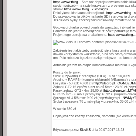
https://www.thing...
Sam też doprojektowałem sobie kilka
swoich potrzeb - na razie korzystam z prostego acz sk
stronie
https://www.thing...kS/designs
Dołożyłem układ autokalibracji stołu
https://www.thing..
Do przygotowania plików na kartę SD i sterowania dru
Jeżeli ktoś byłby szerzej zainteresowany tematem to s
Gotowa drukarka powędrowała do warsztatu i aktualnie d
Ponieważ nie jest to rozwiązanie "z półki" potraktuję te
Projekt tego ustrojstwa znalazłem tu:
https://www.thing..
Założenie jest takie żeby zmieścić się z kosztami w gr
dawno korzystam w warsztacie, a na stół starą drewnian
cm. Pole robocze będzie troszkę mniejsze - po konstruk
Aktualnie jestem na etapie kompletowania materiału i 
Koszty do tej pory:
Silniki (używane) z przesyłką (OLX) - 5 szt: 90,00 zł
Arduino + RAMPS - komplet elektroniki (AExpress) z prze
Łożyska - 53 szt: 40,00 zł (
http://allegro.pl...OGM0ZD
Zębatki GT2 16 zębów 4 szt na oś 5mm : 23,60 zł (
http
Pasek zębaty GT2 - 4m: 28,00 zł (
http://allegro.pl...
Rura 25 mm - 6 mb z przesyłką: 43,92 zł (kupiłem chr
Sprzęgło ALU 5/8 mm: 9,00 zł (
http://allegro.pl...NWM
Śruba trapezowa T8 z nakrętką + przesyłka: 35,00 zł (
h
W sumie 360 zł
Dojdą jeszcze koszty zasilacza, filamentu (nie wiem ile w
Edytowane przez
SlavikS
dnia 20.07.2017 13:23