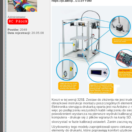
https://pl.aliexp...0.0.bYY9lM
Administrator
Postów:
2049
Data rejestracji:
20.05.08
Koszt w tej wersji 325$. Zestaw do złożenia nie jest t
obrazkowe instrukcje montażu poszczególnych elementó
Elektronika sterująca drukarką oparta jest na Arduino z
więc po podłączeniu wszystkich kabli i włączeniu do si
powodzeniem wystarcza na pierwsze wydruki kalibracyjne
komputera - drukuje się z plików wgranych na kartę SD
skorzystać w fazie kalibracji ustawień. Zanim zaczną 
Użytkownicy tego modelu zaprojektowali sporo ciekaw
elementy do drukarki, które poprawiają komfort użytkow