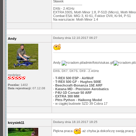
Sławek
------------------------
DX6i - 2.4GHz
EXTRA 330S, Moth Minor 1:8, P-51D (Micro), Moth Min
Combat ESA: MIG-3, KI-61, Fokker DVII, Ki-94, P-51
Na warsztacie: Moth Minor 1:4
Dodany dnia 12.10.2017 06:27
Andy
Andy
_____________________
DX6i, DX7, DX7S, DX9 - 2.4GHz
modelarz
-
T-REX 500 ESP - AirWolf
-
T-REX 500 GF - Hughes 500E
Postów:
1402
-
Beechcraft-Bonanza 15E ARF
Data rejestracji:
07.12.08
-
Katana MD - Precision Aerobatics
-
F4U-1D Corsair 50 ARF
-
EXTRA 300 MM
-
Pitts Python - Haikong Model
- w ciągłej budowie SZD 39 Cobra 17
Dodany dnia 18.10.2017 18:25
krzysiek11
Piękna praca
aż chyba ja dokończę swoją pracę