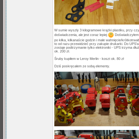
W sumie wyszły 3 kilogramowe krążki plastiku, przy c
doświadczenia, ale jest coraz lepiej
Doświadczyłem, 
po kilka, kilkanaście godzin i małe wahnięcie/krótkotrwa
to od razu przewidzieć przy zakupie drukarki. Do UPS'a
zostaje podtrzymanie tylko elektroniki - UPS trzyma dłu
ok. 200 zł.
Śruby kupiłem w Leroy Merlin - koszt ok. 80 zł
Dziś poskręcałem ze sobą elementy.