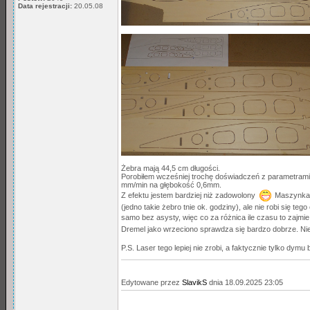
Data rejestracji:
20.05.08
Żebra mają 44,5 cm długości.
Porobiłem wcześniej trochę doświadczeń z parametrami c
mm/min na głębokość 0,6mm.
Z efektu jestem bardziej niż zadowolony
Maszynka p
(jedno takie żebro tnie ok. godziny), ale nie robi się t
samo bez asysty, więc co za różnica ile czasu to zajmi
Dremel jako wrzeciono sprawdza się bardzo dobrze. Ni
P.S. Laser tego lepiej nie zrobi, a faktycznie tylko dy
Edytowane przez
SlavikS
dnia 18.09.2025 23:05