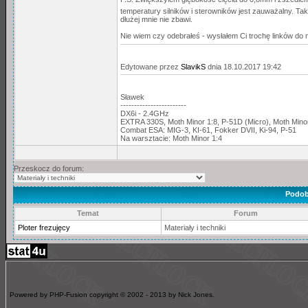
temperatury silników i sterowników jest zauważalny. Tak 
dłużej mnie nie zbawi.
Nie wiem czy odebrałeś - wysłałem Ci trochę linków d
Edytowane przez
SlavikS
dnia 18.10.2017 19:42
Sławek
------------------------
DX6i - 2.4GHz
EXTRA 330S, Moth Minor 1:8, P-51D (Micro), Moth Min
Combat ESA: MIG-3, KI-61, Fokker DVII, Ki-94, P-51
Na warsztacie: Moth Minor 1:4
Przeskocz do forum:
Podob
Temat
Forum
Ploter frezujęcy
Materiały i techniki
Powered by PHP-Fusion copyright © 2002 - 2013 by Nick Jones.