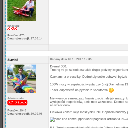
modelarz
Postów:
475
Data rejestracji:
27.09.14
Dodany dnia 18.10.2017 19:35
SlavikS
Dremel 300.
Trochę mi go szkoda na takie długie godziny kręcenia n
Czekam na przesyłkę. Dodrukuję sobie uchwyt i będzie r
180W mocy w zupełności wystarczy (mój Dremel ma 130
To też odpowiedź na pytanie z Shoutboxa
Administrator
Nie wiem co zamierzasz finalnie zrobić, ale jak maszyn
wydajność stepsticków, a nie moc wrzeciona. Dremel na
na wrzeciono?
Postów:
2049
Ciekawa konstrukcja maszynki CNC z opisem budowy je
Data rejestracji:
20.05.08
P.S. Zwiększyłem głębokość cięcia do 0,8mm i zszedłe