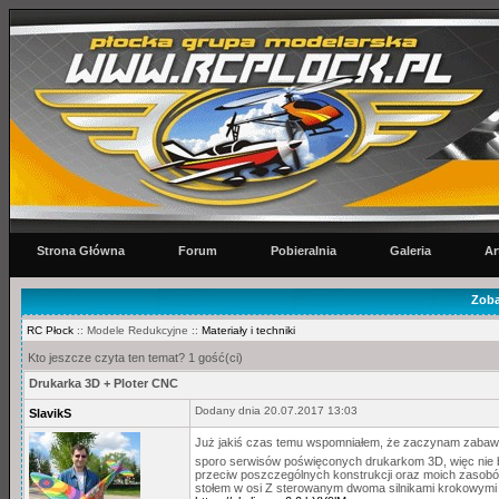
Strona Główna
Forum
Pobieralnia
Galeria
Ar
Zoba
RC Płock
:: Modele Redukcyjne ::
Materiały i techniki
Kto jeszcze czyta ten temat? 1 gość(ci)
Drukarka 3D + Ploter CNC
Dodany dnia 20.07.2017 13:03
SlavikS
Już jakiś czas temu wspomniałem, że zaczynam zabawę
sporo serwisów poświęconych drukarkom 3D, więc nie bę
przeciw poszczególnych konstrukcji oraz moich zasobó
stołem w osi Z sterowanym dwoma silnikami krokowymi 