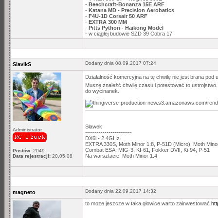
-
Beechcraft-Bonanza 15E ARF
-
Katana MD - Precision Aerobatics
-
F4U-1D Corsair 50 ARF
-
EXTRA 300 MM
-
Pitts Python - Haikong Model
- w ciągłej budowie SZD 39 Cobra 17
Dodany dnia 08.09.2017 07:24
SlavikS
Działalność komercyjna na tę chwilę nie jest brana pod
Muszę znaleźć chwilę czasu i potestować to ustrojstwo
do wycinanek.
Sławek
Administrator
------------------------
DX6i - 2.4GHz
EXTRA 330S, Moth Minor 1:8, P-51D (Micro), Moth Min
Combat ESA: MIG-3, KI-61, Fokker DVII, Ki-94, P-51
Postów:
2049
Na warsztacie: Moth Minor 1:4
Data rejestracji:
20.05.08
Dodany dnia 22.09.2017 14:32
magneto
to moze jeszcze w taka głowice warto zainwestować
htt