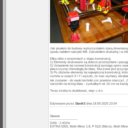
Jak pisałem do budowy wykorzystałem starą drewnianą 
spodu nabiłem nakrętki M8. Zatrudniłem drukarkę i w e
Kilka słów o wrażeniach z etapu konstrukcji.
1) Elementy drukowane są dobrze przemyślane i pasują d
2) Ustawienie tej rurowej konstrukcji wymaga sporo uwag
płaszczyznę równoległą do blatu. Kluczowe jest przyci
3) Po złożeniu elementy tej największej konstrukcji, kt
ruchów w osiach X i Y i wyszło, że max wymiary obrabi
tak zostanie - do nauki techniki cnc powinno starczyć
narożniki na brzeg blatu - zyskałbym ok 10 cm na każ
Teraz trzeba to okablować, więc c.d.n.
Edytowane przez
SlavikS
dnia 18.09.2025 23:04
Sławek
------------------------
DX6i - 2.4GHz
EXTRA 330S, Moth Minor 1:8, P-51D (Micro), Moth Min