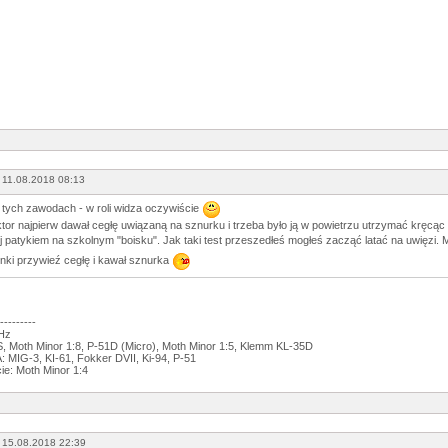
 11.08.2018 08:13
tych zawodach - w roli widza oczywiście
tor najpierw dawał cegłę uwiązaną na sznurku i trzeba było ją w powietrzu utrzymać kręcąc si
 patykiem na szkolnym "boisku". Jak taki test przeszedłeś mogłeś zacząć latać na uwięzi. M
inki przywieź cegłę i kawał sznurka
---------
GHz
 Moth Minor 1:8, P-51D (Micro), Moth Minor 1:5, Klemm KL-35D
 MIG-3, KI-61, Fokker DVII, Ki-94, P-51
ie: Moth Minor 1:4
 15.08.2018 22:39