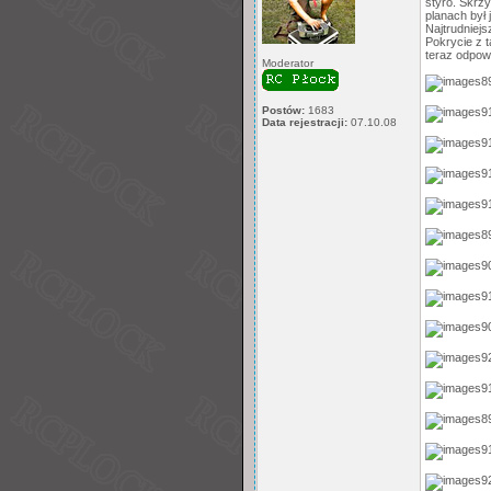
styro. Skrz
planach był j
Najtrudniejs
Pokrycie z 
teraz odpowi
Moderator
Postów:
1683
Data rejestracji:
07.10.08