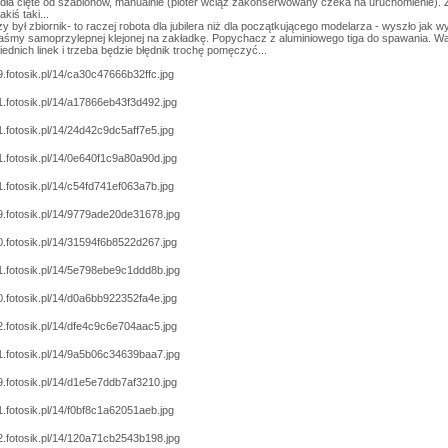
ydła cięte od szablonów, manualnie (ploter wciąż zakonserwowany czeka na uruchomienie). Z
akiś taki...
zy był zbiornik- to raczej robota dla jubilera niż dla początkującego modelarza - wyszło jak
taśmy samoprzylepnej klejonej na zakładkę. Popychacz z aluminiowego tiga do spawania. 
ednich linek i trzeba będzie błędnik trochę pomęczyć...