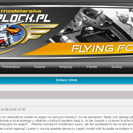
Pobieralnia
Galeria
Artykuły
Filmiki
Szukaj
Zobacz temat
 10.08.2018 15:30
i raz widzieliście model na uwięzi na naszym lotnisku? Ja nie pamiętam. Kiedy coś takiego pi
enia w locie jednego z silników o których pisałem tutaj. A, że jak zwykle z czasem krucho 
bacyjne na uwięzi"; . Planów szkolnych modeli jest sporo, ale ten wydawał mi się na tyle pr
ieczorów ogarnąć (zanim z resztą opadnie pierwszy zapał i model trafi do pudła na kolejne t