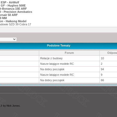
 ESP - AirWolf
 GF - Hughes 500E
ft-Bonanza 15E ARF
 - Precision Aerobatics
rsair 50 ARF
0 MM
hon - Haikong Model
 budowie SZD 39 Cobra 17
Podobne Tematy
Forum
Odpow
Relacje z budowy
10
Nasze latające modele RC
2
Na dobry początek
94
Nasze latające modele RC
9
Na dobry początek
66
3 by Nick Jones.