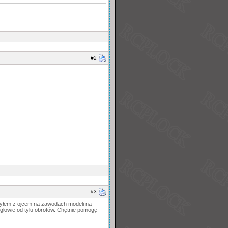
#2
#3
ś byłem z ojcem na zawodach modeli na
głowie od tylu obrotów. Chętnie pomogę