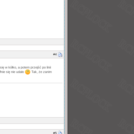
#4
ę w kółko, a potem przejść po linii
nie się nie udało
Tak, że zanim
#5