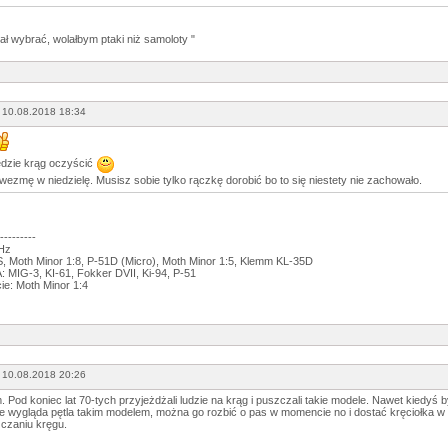
ł wybrać, wolałbym ptaki niż samoloty "
 10.08.2018 18:34
ędzie krąg oczyścić
wezmę w niedzielę. Musisz sobie tylko rączkę dorobić bo to się niestety nie zachowało.
---------
GHz
 Moth Minor 1:8, P-51D (Micro), Moth Minor 1:5, Klemm KL-35D
 MIG-3, KI-61, Fokker DVII, Ki-94, P-51
ie: Moth Minor 1:4
 10.08.2018 20:26
 Pod koniec lat 70-tych przyjeżdżali ludzie na krąg i puszczali takie modele. Nawet kiedy
nie wygląda pętla takim modelem, można go rozbić o pas w momencie no i dostać kręciołka w 
czaniu kręgu.