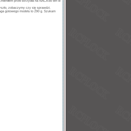
mieniłem profil skrzydła na NACA bo ten w
 wyszło, zobaczymy czy się sprawdzi.
Waga gotowego modelu to 290 g. Szukam