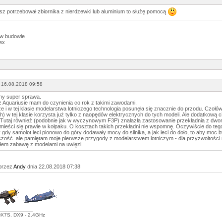
esz potrzebował zbiornika z nierdzewki lub aluminium to służę pomocą
 w budowie
ex
 16.08.2018 09:58
ny super sprawa.
sz Aquariusie mam do czynienia co rok z takimi zawodami.
 i w tej klasie modelarstwa lotniczego technologia posunęła się znacznie do przodu. Czołó
ch) w tej klasie korzysta już tylko z naopędów elektrycznych do tych modeli. Ale dodatkową 
 Tutaj również (podobnie jak w wyczynowym F3P) znalazła zastosowanie przekładnia z dwo
 mieści się prawie w kołpaku. O kosztach takich przekładni nie wspomnę. Oczywiście do tego
y gdy samolot leci pionowo do góry dodawały mocy do silnika, a jak leci do doło, to aby moc
jszość. ale pamiętam moje pierwsze przygody z modelarstwem lotniczym - dla przyzwoitości 
łem zabawę z modelami na uwięzi.
przez
Andy
dnia 22.08.2018 07:38
___________
DX7S, DX9 - 2.4GHz