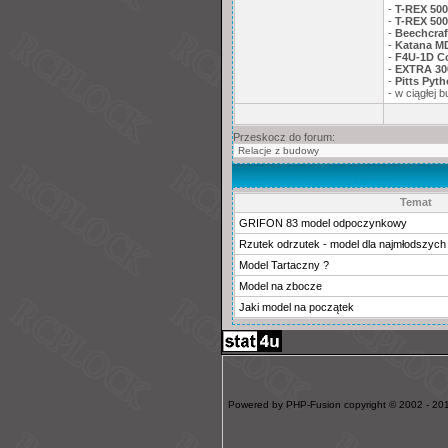
-
T-REX 500
-
T-REX 500
-
Beechcra
-
Katana MD
-
F4U-1D Co
-
EXTRA 30
-
Pitts Pyt
- w ciągłej
Przeskocz do forum:
Temat
GRIFON 83 model odpoczynkowy
Rzutek odrzutek - model dla najmłodszych
Model Tartaczny ?
Model na zbocze
Jaki model na początek
Powered by PHP-Fusion copyright © 2002 - 201