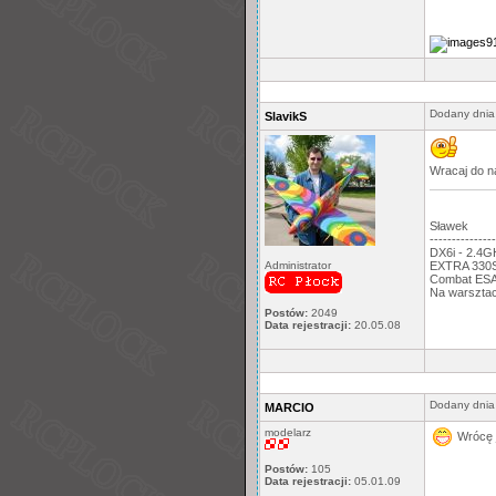
Dodany dnia
SlavikS
Wracaj do n
Sławek
---------------
DX6i - 2.4
EXTRA 330S,
Administrator
Combat ESA:
Na warsztac
Postów:
2049
Data rejestracji:
20.05.08
Dodany dnia
MARCIO
modelarz
Wrócę 
Postów:
105
Data rejestracji:
05.01.09