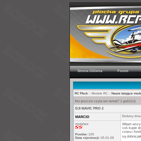
Strona Główna
Forum
RC Płock
:: Modele RC ::
Nasze latające mod
Kto jeszcze czyta ten temat? 1 gość(ci)
DJI MAVIC PRO 2
Dodany dnia
MARCIO
modelarz
Witam wszyst
coś kupie d
czasu i fund
Postów:
105
są dobrej ja
Data rejestracji:
05.01.09