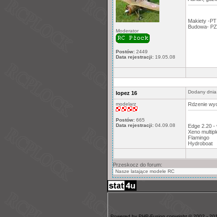
Makiety -PT
Budowa- PZ
Moderator
Postów:
2449
Data rejestracji:
19.05.08
Dodany dnia
lopez 16
modelarz
Rdzenie wyc
Postów:
665
Data rejestracji:
04.09.08
Edge 2.20 -
Xeno multipl
Flamingo
Hydroboat
Przeskocz do forum:
Powered by PHP-Fusion copyright © 2002 - 201