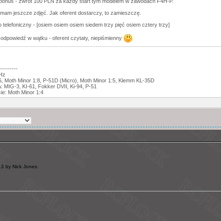
onus - zwrot 100 PLN za każdy start tym modelem w zawodach F4H-P.
e mam jeszcze zdjęć. Jak oferent dostarczy, to zamieszczę.
o telefoniczny - [osiem osiem osiem siedem trzy pięć osiem cztery trzy]
 odpowiedź w wątku - oferent czytaty, niepiśmienny
---------
GHz
 Moth Minor 1:8, P-51D (Micro), Moth Minor 1:5, Klemm KL-35D
 MIG-3, KI-61, Fokker DVII, Ki-94, P-51
ie: Moth Minor 1:4
3 by Nick Jones.