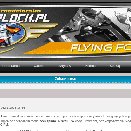
Pobieralnia
Galeria
Artykuły
Filmiki
Szukaj
Zobacz temat
 06.01.2026 16:56
 Pana Stanisława zamieszczam anons o rozpoczęciu wyprzedaży modeli zalegających w p
 ogień do sprzedania model
Volksplane w skali 1:4
kryty Oratexem, bez wyposażenia. Wym
00
PLN