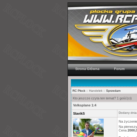
Strona Główna
Forum
RC Płock
:: Handelek ::
Sprzedam
Kto jeszcze czyta ten temat? 1 gość(ci)
Volksplane 1:4
Dodany dnia
SlavikS
Na życzenie
Na pierwszy
Cena
2000,