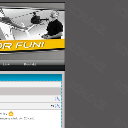
Linki
Kontakt
#1
iwnicy
agany silnik ok. 20 cm3.