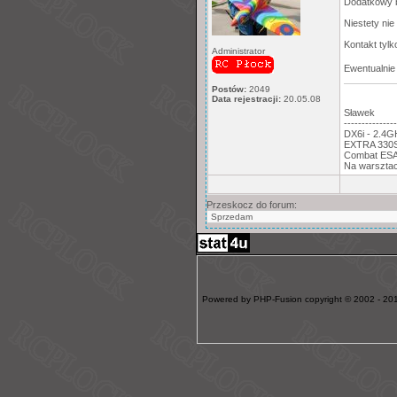
Dodatkowy b
Niestety ni
Kontakt tylk
Administrator
Ewentualnie
Postów:
2049
Data rejestracji:
20.05.08
Sławek
---------------
DX6i - 2.4
EXTRA 330S,
Combat ESA:
Na warsztac
Przeskocz do forum:
Powered by PHP-Fusion copyright © 2002 - 201