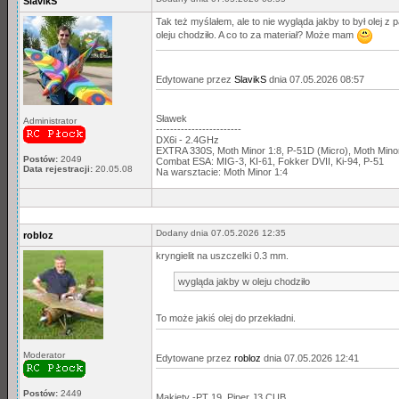
SlavikS
Tak też myślałem, ale to nie wygląda jakby to był olej 
oleju chodziło. A co to za materiał? Może mam
Edytowane przez
SlavikS
dnia 07.05.2026 08:57
Sławek
Administrator
------------------------
DX6i - 2.4GHz
EXTRA 330S, Moth Minor 1:8, P-51D (Micro), Moth Min
Postów:
2049
Combat ESA: MIG-3, KI-61, Fokker DVII, Ki-94, P-51
Data rejestracji:
20.05.08
Na warsztacie: Moth Minor 1:4
Dodany dnia 07.05.2026 12:35
robloz
kryngielit na uszczelki 0.3 mm.
wygląda jakby w oleju chodziło
To może jakiś olej do przekładni.
Moderator
Edytowane przez
robloz
dnia 07.05.2026 12:41
Postów:
2449
Makiety -PT 19, Piper J3 CUB