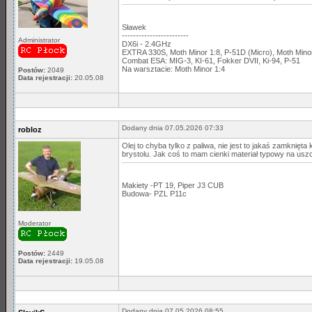
Sławek
------------------------
Administrator
DX6i - 2.4GHz
EXTRA 330S, Moth Minor 1:8, P-51D (Micro), Moth Min
Combat ESA: MIG-3, KI-61, Fokker DVII, Ki-94, P-51
Na warsztacie: Moth Minor 1:4
Postów:
2049
Data rejestracji:
20.05.08
Dodany dnia 07.05.2026 07:33
robloz
Olej to chyba tylko z paliwa, nie jest to jakaś zamknięt
brystolu. Jak coś to mam cienki materiał typowy na uszc
Makiety -PT 19, Piper J3 CUB
Budowa- PZL P11c
Moderator
Postów:
2449
Data rejestracji:
19.05.08
Dodany dnia 07.05.2026 08:55