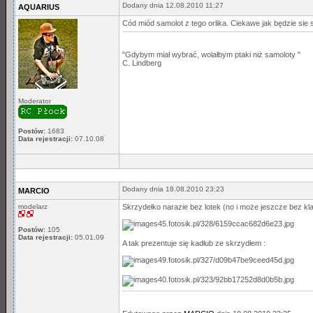
Dodany dnia 12.08.2010 11:27
AQUARIUS
Cód miód samolot z tego orlika. Ciekawe jak będzie sie
"Gdybym miał wybrać, wolałbym ptaki niż samoloty "
C. Lindberg
Moderator
Postów:
1683
Data rejestracji:
07.10.08
Dodany dnia 18.08.2010 23:23
MARCIO
modelarz
Skrzydełko narazie bez lotek (no i może jeszcze bez kla
Postów:
105
Data rejestracji:
05.01.09
A tak prezentuje się kadłub ze skrzydłem :