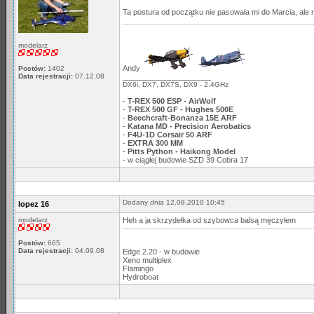
Ta postura od początku nie pasowała mi do Marcia, ale 
modelarz
Andy
Postów:
1402
_____________________
Data rejestracji:
07.12.08
DX6i, DX7, DX7S, DX9 - 2.4GHz
-
T-REX 500 ESP - AirWolf
-
T-REX 500 GF - Hughes 500E
-
Beechcraft-Bonanza 15E ARF
-
Katana MD - Precision Aerobatics
-
F4U-1D Corsair 50 ARF
-
EXTRA 300 MM
-
Pitts Python - Haikong Model
- w ciągłej budowie SZD 39 Cobra 17
Dodany dnia 12.08.2010 10:45
lopez 16
modelarz
Heh a ja skrzydełka od szybowca balsą męczyłem
Postów:
665
Data rejestracji:
04.09.08
Edge 2.20 - w budowie
Xeno multiplex
Flamingo
Hydroboat