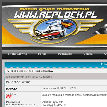
Strona Główna
Forum
Pobieralnia
Galeria
Ar
Zoba
RC Płock
:: Modele RC ::
Relacje z budowy
Kto jeszcze czyta ten temat? 1 gość(ci)
PZL-130 "Orlik" RC
Dodany dnia 11.08.2010 22:26
MARCIO
modelarz
Jako że mam dużo wolnego czasu postanowiłem zbudować
Długość: 1100 mm
Postów:
105
Data rejestracji:
05.01.09
Rozpiętość: 1300 mm