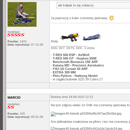
ale kołpak to się zobaczy
Ja poproszę o kolor czerwony jaskrawy
modelarz
Andy
Postów:
1402
_____________________
Data rejestracji:
07.12.08
DX6i, DX7, DX7S, DX9 - 2.4GHz
-
T-REX 500 ESP - AirWolf
-
T-REX 500 GF - Hughes 500E
-
Beechcraft-Bonanza 15E ARF
-
Katana MD - Precision Aerobatics
-
F4U-1D Corsair 50 ARF
-
EXTRA 300 MM
-
Pitts Python - Haikong Model
- w ciągłej budowie SZD 39 Cobra 17
Dodany dnia 19.08.2010 12:12
MARCIO
modelarz
Na tym zdjęciu widać że Orlik ma czerwony jaskrawy 
Postów:
105
Data rejestracji:
05.01.09
A to półmakieta znaleziona na pfmrc i też ma czerwony