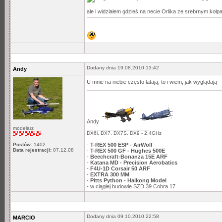
ale i widziałem gdzieś na necie Orlika ze srebrnym kołp
Dodany dnia 19.08.2010 13:42
Andy
U mnie na niebie często latają, to i wiem, jak wyglądają -
Andy
_____________________
modelarz
DX6i, DX7, DX7S, DX9 - 2.4GHz
-
T-REX 500 ESP - AirWolf
Postów:
1402
Data rejestracji:
07.12.08
-
T-REX 500 GF - Hughes 500E
-
Beechcraft-Bonanza 15E ARF
-
Katana MD - Precision Aerobatics
-
F4U-1D Corsair 50 ARF
-
EXTRA 300 MM
-
Pitts Python - Haikong Model
- w ciągłej budowie SZD 39 Cobra 17
Dodany dnia 09.10.2010 22:58
MARCIO