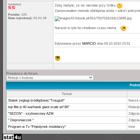
modelarz
Żeby niebyło, że nic nierobie przy Orliku
Zastosowałem metode obklejania woda + wikol i pokryci
Postów:
105
Data rejestracji:
05.01.09
Narazie to tyle bo chwilowo czasu niema
Edytowane przez
MARCIO
dnia 09.10.2010 23:01
Przeskocz do forum:
Podob
Temat
Statek żeglugi śródlądowej "Traugutt"
Nasze 
top flite p-40 warhawk giant scale arf 86"
Relacj
"SEZON" - szybowcowy AZM
Zdjęcia 
" Deproniaczek "
Zdjęcia 
Program w Tv "Pojedynek modelarzy"
Inne