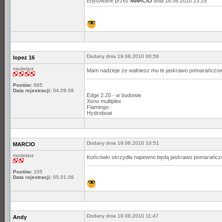
Edytowane przez
MARCIO
dnia 18.08.2010 23:25
Dodany dnia 19.08.2010 00:56
lopez 16
modelarz
Mam nadzieje że walniesz mu te jaskrawo pomarańczow
Postów:
665
Data rejestracji:
04.09.08
Edge 2.20 - w budowie
Xeno multiplex
Flamingo
Hydroboat
Dodany dnia 19.08.2010 10:51
MARCIO
modelarz
Końcówki skrzydła napewno będą jaskrawo pomarańczo
Postów:
105
Data rejestracji:
05.01.09
Dodany dnia 19.08.2010 11:47
Andy