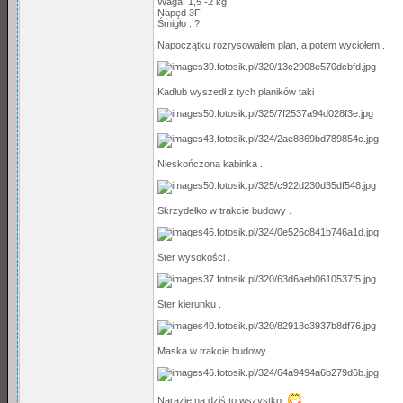
Waga: 1,5 -2 kg
Napęd 3F
Śmigło : ?
Napoczątku rozrysowałem plan, a potem wyciołem .
Kadłub wyszedł z tych planików taki .
Nieskończona kabinka .
Skrzydełko w trakcie budowy .
Ster wysokości .
Ster kierunku .
Maska w trakcie budowy .
Narazie na dziś to wszystko