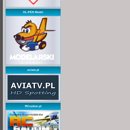
OL-PEN Model
aviatv.pl
RCradom.pl