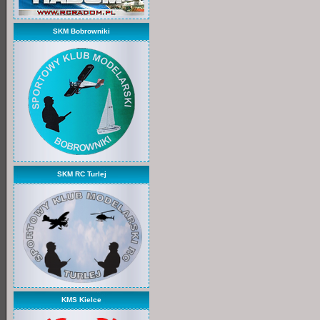
SKM Bobrowniki
SKM RC Turlej
KMS Kielce