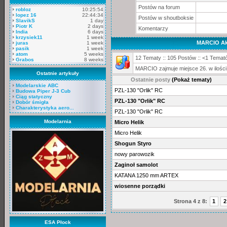
Postów na forum
robloz
10:25:54
lopez 16
22:44:34
Postów w shoutboksie
SlavikS
1 day
Piotr K
2 days
Komentarzy
India
6 days
krzysiek11
1 week
MARCIO Ak
juras
1 week
pasik
1 week
atom
5 weeks
12 Tematy :: 105 Postów :: <1 Temató
Grabos
8 weeks
MARCIO zajmuje miejsce 26. w ilośc
Ostatnie artykuły
Ostatnie posty
(Pokaż tematy)
Modelarskie ABC
PZL-130 "Orlik" RC
Budowa Piper J-3 Cub
Ciąg statyczny
PZL-130 "Orlik" RC
Dobór śmigła
Charakterystyka aero...
PZL-130 "Orlik" RC
Modelarnia
Micro Helik
Micro Helik
Shogun Styro
nowy parowozik
Zaginoł samolot
KATANA 1250 mm ARTEX
wiosenne porządki
Strona 4 z 8:
1
2
ESA Płock