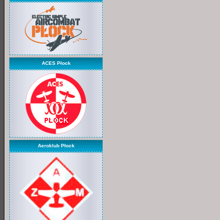
ACES Płock
Aeroklub Płock