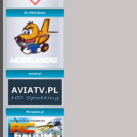
OL-PEN Model
aviatv.pl
RCradom.pl