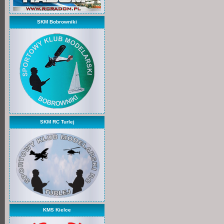
SKM Bobrowniki
SKM RC Turlej
KMS Kielce