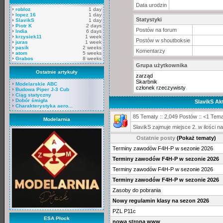
Data urodzin
robloz
1 day
lopez 16
1 day
Statystyki
SlavikS
1 day
Piotr K
2 days
Postów na forum
India
6 days
krzysiek11
1 week
Postów w shoutboksie
juras
1 week
pasik
2 weeks
Komentarzy
atom
5 weeks
Grabos
8 weeks
Grupa użytkownika
Ostatnie artykuły
zarząd
Skarbnik
Modelarskie ABC
członek rzeczywisty
Budowa Piper J-3 Cub
Ciąg statyczny
Dobór śmigła
SlavikS A
Charakterystyka aero...
85 Tematy :: 2,049 Postów :: <1 Tema
Modelarnia
SlavikS zajmuje miejsce 2. w ilości
Ostatnie posty
(Pokaż tematy)
Terminy zawodów F4H-P w sezonie 2026
Terminy zawodów F4H-P w sezonie 2026
Terminy zawodów F4H-P w sezonie 2026
Terminy zawodów F4H-P w sezonie 2026
Zasoby do pobrania
Nowy regulamin klasy na sezon 2026
PZL P11c
ESA Płock
nowa strona www