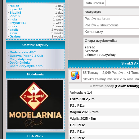
Data urodzin
robloz
1 day
lopez 16
1 day
Statystyki
SlavikS
1 day
Piotr K
2 days
Postów na forum
India
1 week
krzysiek11
1 week
Postów w shoutboksie
juras
1 week
pasik
2 weeks
Komentarzy
atom
5 weeks
Grabos
8 weeks
Grupa użytkownika
Ostatnie artykuły
zarząd
Skarbnik
Modelarskie ABC
członek rzeczywisty
Budowa Piper J-3 Cub
Ciąg statyczny
Dobór śmigła
SlavikS A
Charakterystyka aero...
85 Tematy :: 2,049 Postów :: <1 Tema
Modelarnia
SlavikS zajmuje miejsce 2. w ilości
Ostatnie posty
(Pokaż tematy
Volksplane 1:4
Extra 330 2,7 m
PZL P11c
Wigilia 2025 - film
Wigilia 2025 - film
PZL P11c
PZL P11c
ESA Płock
PZL P11c