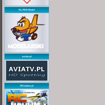
OL-PEN Model
aviatv.pl
RCradom.pl