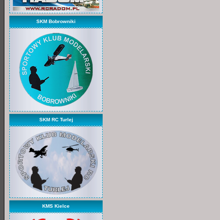
SKM Bobrowniki
SKM RC Turlej
KMS Kielce