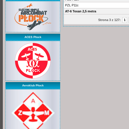
PZL P11c
AT-6 Texan 2,5 metra
Strona 3 z 127:
1
ACES Płock
Aeroklub Płock