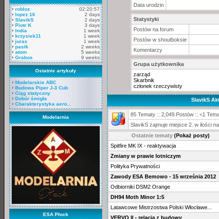
Data urodzin
robloz
02:20:57
lopez 16
2 days
Statystyki
SlavikS
2 days
Piotr K
3 days
Postów na forum
India
1 week
krzysiek11
1 week
Postów w shoutboksie
juras
1 week
pasik
2 weeks
Komentarzy
atom
5 weeks
Grabos
9 weeks
Grupa użytkownika
Ostatnie artykuły
zarząd
Skarbnik
Modelarskie ABC
członek rzeczywisty
Budowa Piper J-3 Cub
Ciąg statyczny
Dobór śmigła
SlavikS A
Charakterystyka aero...
85 Tematy :: 2,049 Postów :: <1 Tema
Modelarnia
SlavikS zajmuje miejsce 2. w ilości
Ostatnie tematy
(Pokaż posty)
Spitfire MK IX - reaktywacja
Zmiany w prawie lotniczym
Polityka Prywatności
Zawody ESA Bemowo - 15 września 2012
Odbiorniki DSM2 Orange
DH94 Moth Minor 1:5
Latawcowe Mistrzostwa Polski Włocławe...
ESA Płock
VERVO II - relacja z budowy