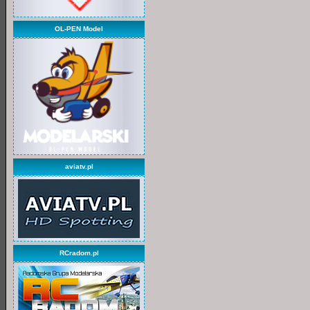
OL-PEN Model
aviatv.pl
RCradom.pl