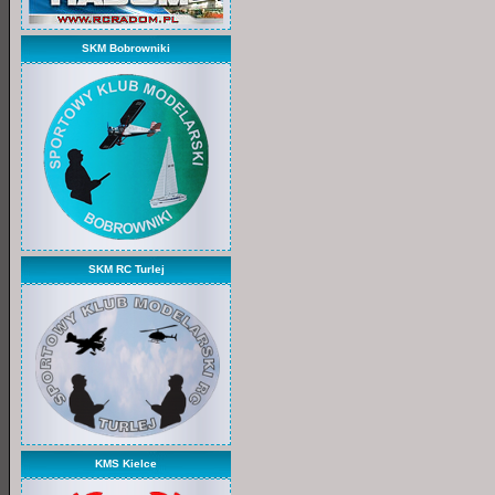
SKM Bobrowniki
SKM RC Turlej
KMS Kielce