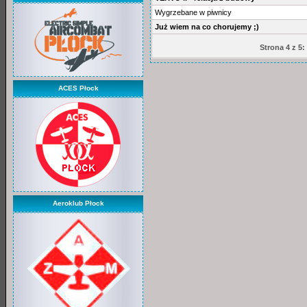
Wygrzebane w piwnicy
Już wiem na co chorujemy ;)
Strona 4 z 5
ACES Płock
Aeroklub Płock