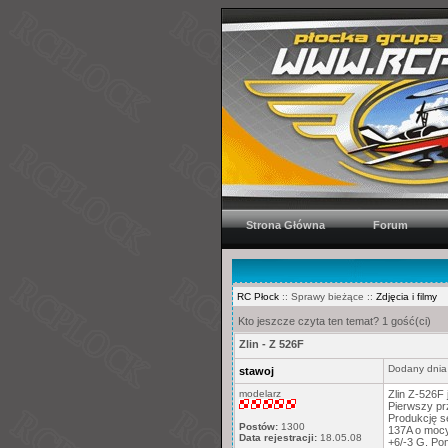
Strona Główna
Forum
RC Płock
:: Sprawy bieżące ::
Zdjęcia i filmy
Kto jeszcze czyta ten temat? 1 gość(ci)
Zlin - Z 526F
Dodany dnia
stawoj
modelarz
Zlin Z-526F
Pierwszy prz
Produkcję s
Postów:
1300
137A o mocy
Data rejestracji:
18.05.08
+6/-3 G. Pom