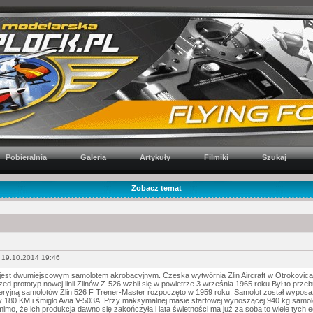
Pobieralnia
Galeria
Artykuły
Filmiki
Szukaj
Zobacz temat
 19.10.2014 19:46
 jest dwumiejscowym samolotem akrobacyjnym. Czeska wytwórnia Zlin Aircraft w Otrokovic
ed prototyp nowej linii Zlinów Z-526 wzbił się w powietrze 3 września 1965 roku.Był to prz
eryjną samolotów Zlin 526 F Trener-Master rozpoczęto w 1959 roku. Samolot został wypos
 180 KM i śmigło Avia V-503A. Przy maksymalnej masie startowej wynoszącej 940 kg sam
imo, że ich produkcja dawno się zakończyła i lata świetności ma już za sobą to wiele tych e