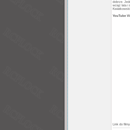
dobrze. Jedn
wciąż lata i
Kwiatkowski
YouTube V
Link do film