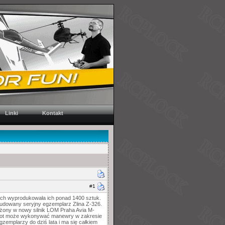
Linki
Kontakt
#1
ach wyprodukowała ich ponad 1400 sztuk.
ebudowany seryjny egzemplarz Zlina Z-326.
ażony w nowy silnik LOM Praha Avia M-
olot może wykonywać manewry w zakresie
gzemplarzy do dziś lata i ma się całkiem