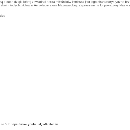
ą z cech dzięki której zawładnął serca miłośników lotnictwa jest jego charakterystyczne brz
 szkoli młodych pilotów w Aeroklubie Ziemi Mazowieckiej. Zapraszam na lot pokazowy klasyczne
ideo
y na YT:
https://www.youtu...sQw8vzIwBw