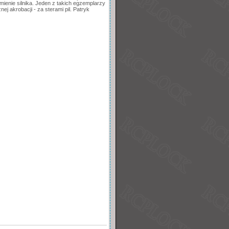
mienie silnika. Jeden z takich egzemplarzy
j akrobacji - za sterami pil. Patryk