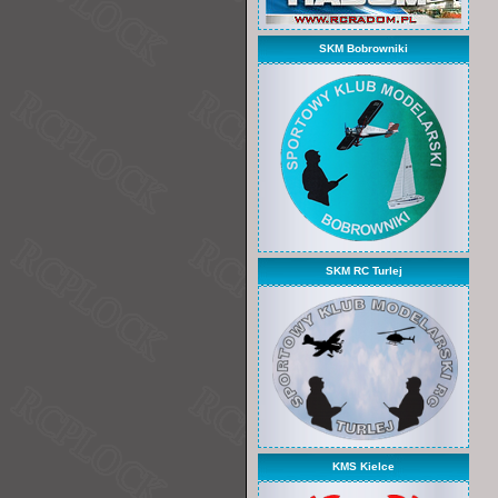
SKM Bobrowniki
SKM RC Turlej
KMS Kielce