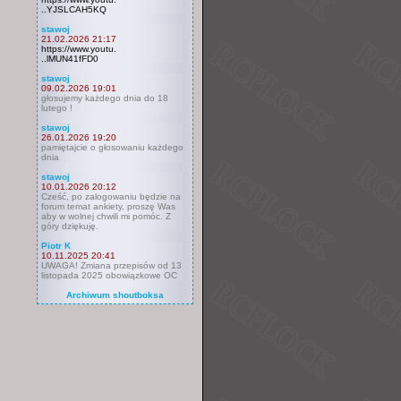
..YJSLCAH5KQ
stawoj
21.02.2026 21:17
https://www.youtu.
..lMUN41fFD0
stawoj
09.02.2026 19:01
głosujemy każdego dnia do 18
lutego !
stawoj
26.01.2026 19:20
pamiętajcie o głosowaniu każdego
dnia
stawoj
10.01.2026 20:12
Cześć, po zalogowaniu będzie na
forum temat ankiety, proszę Was
aby w wolnej chwili mi pomóc. Z
góry dziękuję.
Piotr K
10.11.2025 20:41
UWAGA! Zmiana przepisów od 13
listopada 2025 obowiązkowe OC
Archiwum shoutboksa