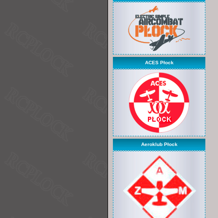
ACES Płock
Aeroklub Płock