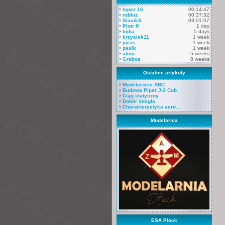
lopez 16
00:14:47
robloz
00:37:32
SlavikS
03:01:07
Piotr K
1 day
India
5 days
krzysiek11
1 week
juras
1 week
pasik
1 week
atom
5 weeks
Grabos
8 weeks
Ostatnie artykuły
Modelarskie ABC
Budowa Piper J-3 Cub
Ciąg statyczny
Dobór śmigła
Charakterystyka aero...
Modelarnia
ESA Płock