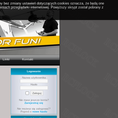
yny bez zmiany ustawień dotyczących cookies oznacza, że będą one
iach przeglądarki internetowej. Powyższy skrypt został pobrany z
Linki
Kontakt
Logowanie
Nazwa użytkownika
Hasło
Nie masz jeszcze konta?
Zarejestruj się
Nie możesz się zalogować?
Poproś o
nowe hasło