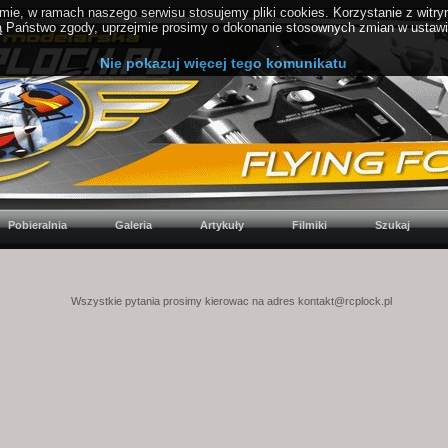
ie, w ramach naszego serwisu stosujemy pliki cookies. Korzystanie z witr
Państwo zgody, uprzejmie prosimy o dokonanie stosownych zmian w ustawien
PolitykaCookies.pl
.
Nie pokazuj więcej tego komunikatu
Pobieralnia
Galeria
Artykuły
Filmiki
Szukaj
Wszystkie pytania prosimy kierowac na adres kontakt@rcplock.pl