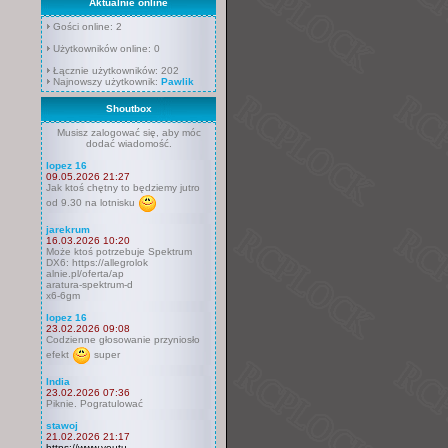
Aktualnie online
Gości online: 2
Użytkowników online: 0
Łącznie użytkowników: 202
Najnowszy użytkownik:
Pawlik
Shoutbox
Musisz zalogować się, aby móc
dodać wiadomość.
lopez 16
09.05.2026 21:27
Jak ktoś chętny to będziemy jutro
od 9.30 na lotnisku
jarekrum
16.03.2026 10:20
Może ktoś potrzebuje Spektrum
DX6: https://allegrolok
alnie.pl/oferta/ap
aratura-spektrum-d
x6-6gm
lopez 16
23.02.2026 09:08
Codzienne głosowanie przyniosło
efekt
super
India
23.02.2026 07:36
Piknie. Pogratulować
stawoj
21.02.2026 21:17
https://www.youtu.