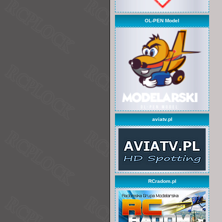
OL-PEN Model
aviatv.pl
RCradom.pl