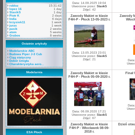
Data: 14.09.2025 19:04
robloz
15:31:42
Utworzone przez:
SlavikS
lopez 16
1 day
Zdjęć: 42
SlavikS
1 day
Piotr K
2 days
Zawody Makiet w klasie
Zawody Ma
India
6 days
F4H-P - Płock 13-05-2023 r.
Włocł
krzysiek11
1 week
juras
1 week
pasik
2 weeks
atom
5 weeks
Grabos
8 weeks
Ostatnie artykuły
Modelarskie ABC
Data: 13.05.2023 23:01
Budowa Piper J-3 Cub
Utworzone przez:
SlavikS
Ciąg statyczny
Zdjęć: 21
Data
Dobór śmigła
Utwor
Charakterystyka aero...
Modelarnia
Zawody Makiet w klasie
Finał
F4H-P - Płock 05-09-2020 r.
Data
Utwor
Data: 06.09.2020 17:21
Utworzone przez:
SlavikS
Zdjęć: 67
Zawody Makiet w klasie
Dzień otwa
F4H-P - Włocławek 08-09-
2018 r.
ESA Płock