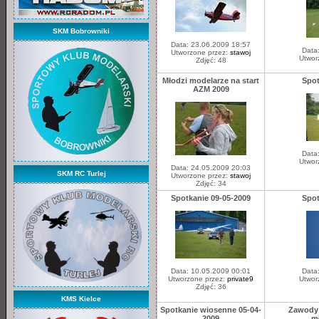
SKM Bobrowniki
Data: 23.06.2009 18:57
Data
Utworzone przez:
stawoj
Utwor
Zdjęć: 48
Młodzi modelarze na start
Spot
AZM 2009
Data
Utwor
Data: 24.05.2009 20:03
SKM RC Turlej
Utworzone przez:
stawoj
Zdjęć: 34
Spotkanie 09-05-2009
Spot
Data: 10.05.2009 00:01
Data
Utworzone przez:
private9
Utwor
Zdjęć: 36
KMS Kielce
Spotkanie wiosenne 05-04-
Zawody 
2009
m