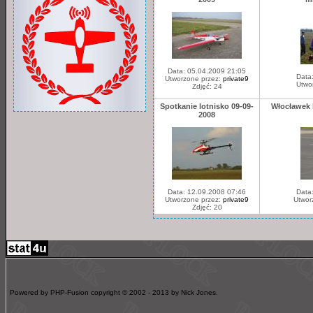
Data: 05.04.2009 21:05
Data
Utworzone przez:
private9
Utwo
Zdjęć: 24
Spotkanie lotnisko 09-09-
Włocławek 
2008
Data: 12.09.2008 07:46
Data
Utworzone przez:
private9
Utwor
Zdjęć: 20
Powered by PHP-Fusion copyright © 2002 - 2013 by Nick Jones.