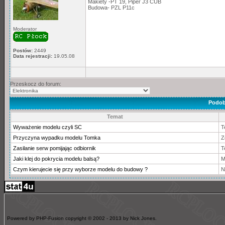
Makiety -PT 19, Piper J3 CUB
Budowa- PZL P11c
Moderator
Postów:
2449
Data rejestracji:
19.05.08
Przeskocz do forum:
Podob
Temat
Wyważenie modelu czyli SC
T
Przyczyna wypadku modelu Tomka
Z
Zasilanie serw pomijając odbiornik
T
Jaki klej do pokrycia modelu balsą?
M
Czym kierujecie się przy wyborze modelu do budowy ?
N
Powered by PHP-Fusion copyright © 2002 - 2013 by Nick Jones.