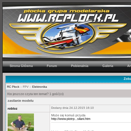
Strona Główna
Forum
Pobieralnia
Galeria
Ar
Zoba
RC Płock
:: FPV ::
Elektronika
Kto jeszcze czyta ten temat? 1 gość(ci)
zasilanie modelu
Dodany dnia 24.12.2015 16:10
robloz
Może się komuś przyda
http://www.piotrp...silani.htm