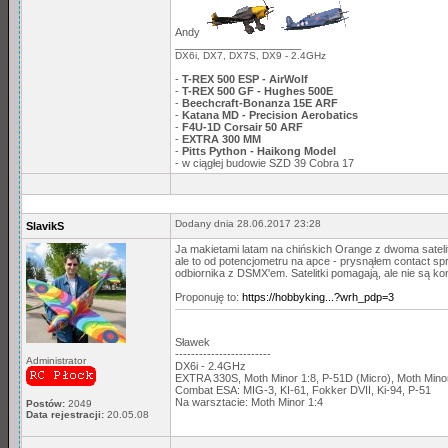
Andy
_____________________
DX6i, DX7, DX7S, DX9 - 2.4GHz
-
T-REX 500 ESP - AirWolf
-
T-REX 500 GF - Hughes 500E
-
Beechcraft-Bonanza 15E ARF
-
Katana MD - Precision Aerobatics
-
F4U-1D Corsair 50 ARF
-
EXTRA 300 MM
-
Pitts Python - Haikong Model
- w ciągłej budowie SZD 39 Cobra 17
Dodany dnia 28.06.2017 23:28
SlavikS
Ja makietami latam na chińskich Orange z dwoma satelit
ale to od potencjometru na apce - prysnąłem contact
odbiornika z DSMX'em. Satelitki pomagają, ale nie są kon
Proponuję to:
https://hobbyking...?wrh_pdp=3
Sławek
------------------------
Administrator
DX6i - 2.4GHz
EXTRA 330S, Moth Minor 1:8, P-51D (Micro), Moth Min
Combat ESA: MIG-3, KI-61, Fokker DVII, Ki-94, P-51
Na warsztacie: Moth Minor 1:4
Postów:
2049
Data rejestracji:
20.05.08