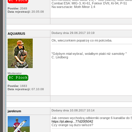
Combat ESA: MIG-3, KI-61, Fokker DVII, Ki-94, P-51
Na warsztacie: Moth Minor 1:4
Postów:
2049
Data rejestracji:
20.05.08
Dodany dnia 29.06.2017 10:19
AQUARIUS
Ok, wieczorkiem popatrzę co mi potrzeba.
"Gdybym miał wybrać, wolałbym ptaki niż samoloty "
C. Lindberg
Moderator
Postów:
1683
Data rejestracji:
07.10.08
Dodany dnia 10.08.2017 10:14
jarekrum
Jak cenowo wychodzą odbiorniki orange 6 kanałów do 
https://pl.aliexp...77d2005042
Czy orange są dużo tańsze?