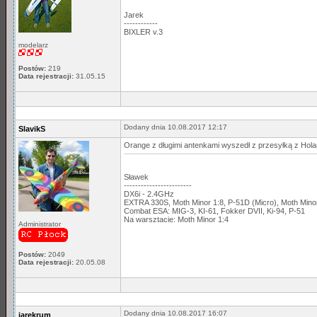
Jarek
------------
BIXLER v.3
modelarz
Postów:
219
Data rejestracji:
31.05.15
Dodany dnia 10.08.2017 12:17
SlavikS
Orange z długimi antenkami wyszedł z przesyłką z Holan
Sławek
------------------------
DX6i - 2.4GHz
EXTRA 330S, Moth Minor 1:8, P-51D (Micro), Moth Min
Combat ESA: MIG-3, KI-61, Fokker DVII, Ki-94, P-51
Na warsztacie: Moth Minor 1:4
Administrator
Postów:
2049
Data rejestracji:
20.05.08
Dodany dnia 10.08.2017 16:07
jarekrum