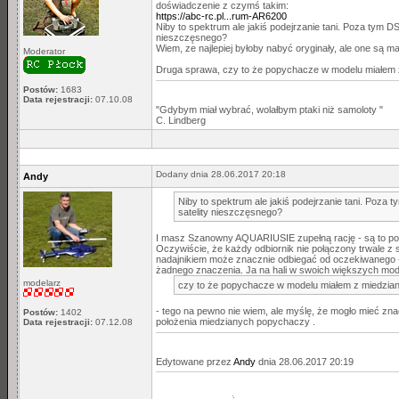
doświadczenie z czymś takim:
https://abc-rc.pl...rum-AR6200
Niby to spektrum ale jakiś podejrzanie tani. Poza tym D
nieszczęsnego?
Wiem, ze najlepiej byłoby nabyć oryginały, ale one są m
Moderator
Druga sprawa, czy to że popychacze w modelu miałem z
Postów:
1683
Data rejestracji:
07.10.08
"Gdybym miał wybrać, wolałbym ptaki niż samoloty "
C. Lindberg
Dodany dnia 28.06.2017 20:18
Andy
Niby to spektrum ale jakiś podejrzanie tani. Poza 
satelity nieszczęsnego?
I masz Szanowny AQUARIUSIE zupełną rację - są to podr
Oczywiście, że każdy odbiornik nie połączony trwale z s
nadajnikiem może znacznie odbiegać od oczekiwanego - kr
żadnego znaczenia. Ja na hali w swoich większych model
modelarz
czy to że popychacze w modelu miałem z miedzian
- tego na pewno nie wiem, ale myślę, że mogło mieć zna
Postów:
1402
położenia miedzianych popychaczy .
Data rejestracji:
07.12.08
Edytowane przez
Andy
dnia 28.06.2017 20:19