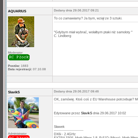
Dodany dnia 29.06.2017 09:21
AQUARIUS
To co zamawiamy? Ja bym, wziął ze 3 sztuki.
"Gdybym miał wybrać, wolałbym ptaki niż samoloty "
C. Lindberg
Moderator
Postów:
1683
Data rejestracji:
07.10.08
Dodany dnia 29.06.2017 09:46
SlavikS
OK, zamówię. Ktoś coś z EU Warehouse potrzebuje? Mog
Edytowane przez
SlavikS
dnia 29.06.2017 10:02
Sławek
------------------------
Administrator
DX6i - 2.4GHz
EXTRA 330S, Moth Minor 1:8, P-51D (Micro), Moth Min