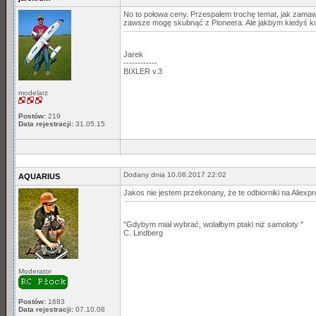
No to połowa ceny. Przespałem trochę temat, jak zamawia
zawsze mogę skubnąć z Pioneera. Ale jakbym kiedyś kup
Jarek
------------
BIXLER v.3
modelarz
Postów:
219
Data rejestracji:
31.05.15
Dodany dnia 10.08.2017 22:02
AQUARIUS
Jakos nie jestem przekonany, że te odbiorniki na Aliexp
"Gdybym miał wybrać, wolałbym ptaki niż samoloty "
C. Lindberg
Moderator
Postów:
1683
Data rejestracji:
07.10.08