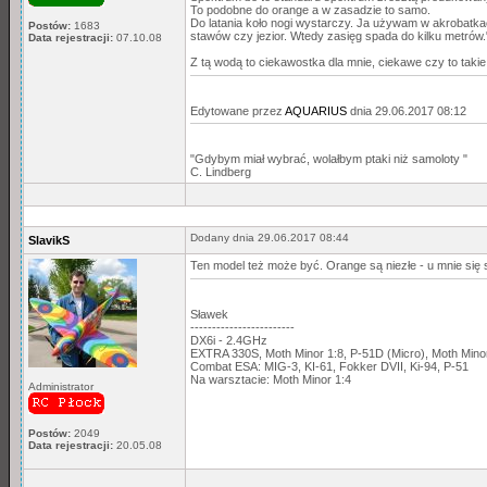
To podobne do orange a w zasadzie to samo.
Do latania koło nogi wystarczy. Ja używam w akrobatkach 
Postów:
1683
stawów czy jezior. Wtedy zasięg spada do kilku metrów.
Data rejestracji:
07.10.08
Z tą wodą to ciekawostka dla mnie, ciekawe czy to taki
Edytowane przez
AQUARIUS
dnia 29.06.2017 08:12
"Gdybym miał wybrać, wolałbym ptaki niż samoloty "
C. Lindberg
Dodany dnia 29.06.2017 08:44
SlavikS
Ten model też może być. Orange są niezłe - u mnie się s
Sławek
------------------------
DX6i - 2.4GHz
EXTRA 330S, Moth Minor 1:8, P-51D (Micro), Moth Min
Combat ESA: MIG-3, KI-61, Fokker DVII, Ki-94, P-51
Na warsztacie: Moth Minor 1:4
Administrator
Postów:
2049
Data rejestracji:
20.05.08