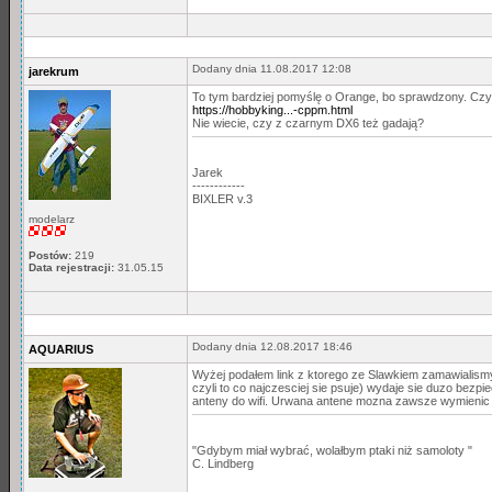
Dodany dnia 11.08.2017 12:08
jarekrum
To tym bardziej pomyślę o Orange, bo sprawdzony. Czy
https://hobbyking...-cppm.html
Nie wiecie, czy z czarnym DX6 też gadają?
Jarek
------------
BIXLER v.3
modelarz
Postów:
219
Data rejestracji:
31.05.15
Dodany dnia 12.08.2017 18:46
AQUARIUS
Wyżej podałem link z ktorego ze Slawkiem zamawialismy
czyli to co najczesciej sie psuje) wydaje sie duzo bezpie
anteny do wifi. Urwana antene mozna zawsze wymienic na
"Gdybym miał wybrać, wolałbym ptaki niż samoloty "
C. Lindberg