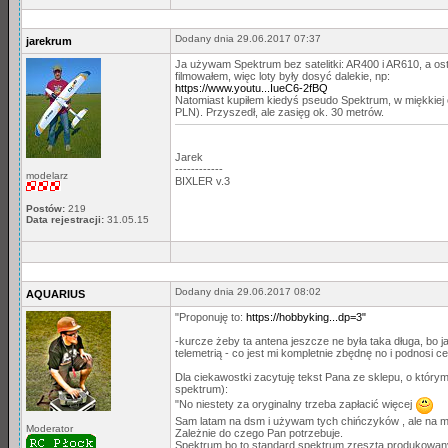
Dodany dnia 29.06.2017 07:37
jarekrum
Ja używam Spektrum bez satelitki: AR400 i AR610, a os
filmowałem, więc loty były dosyć dalekie, np:
https://www.youtu...IueC6-2fBQ
Natomiast kupiłem kiedyś pseudo Spektrum, w miękkiej o
PLN). Przyszedł, ale zasięg ok. 30 metrów.
Jarek
------------
modelarz
BIXLER v.3
Postów:
219
Data rejestracji:
31.05.15
Dodany dnia 29.06.2017 08:02
AQUARIUS
"Proponuję to:
https://hobbyking...dp=3"
-kurcze żeby ta antena jeszcze ne była taka długa, bo 
telemetrią - co jest mi kompletnie zbędnę no i podnosi ce
Dla ciekawostki zacytuję tekst Pana ze sklepu, o którym
spektrum):
"No niestety za oryginalny trzeba zapłacić więcej
Sam latam na dsm i używam tych chińczyków , ale na ma
Moderator
Zależnie do czego Pan potrzebuje.
Spektrum bo to standard spektrum zresztą produkowany