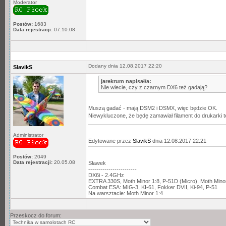
Moderator
Postów:
1683
Data rejestracji:
07.10.08
Dodany dnia 12.08.2017 22:20
SlavikS
jarekrum napisał/a:
Nie wiecie, czy z czarnym DX6 też gadają?
Muszą gadać - mają DSM2 i DSMX, więc będzie OK.
Niewykluczone, że będę zamawiał filament do drukarki t
Administrator
Edytowane przez
SlavikS
dnia 12.08.2017 22:21
Postów:
2049
Data rejestracji:
20.05.08
Sławek
------------------------
DX6i - 2.4GHz
EXTRA 330S, Moth Minor 1:8, P-51D (Micro), Moth Min
Combat ESA: MIG-3, KI-61, Fokker DVII, Ki-94, P-51
Na warsztacie: Moth Minor 1:4
Przeskocz do forum: