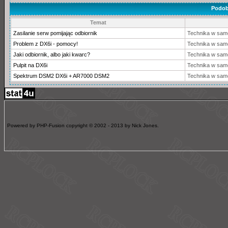
Podob
Temat
Zasilanie serw pomijając odbiornik
Technika w sam
Problem z DX6i - pomocy!
Technika w sam
Jaki odbiornik, albo jaki kwarc?
Technika w sam
Pulpit na DX6i
Technika w sam
Spektrum DSM2 DX6i + AR7000 DSM2
Technika w sam
Powered by PHP-Fusion copyright © 2002 - 2013 by Nick Jones.