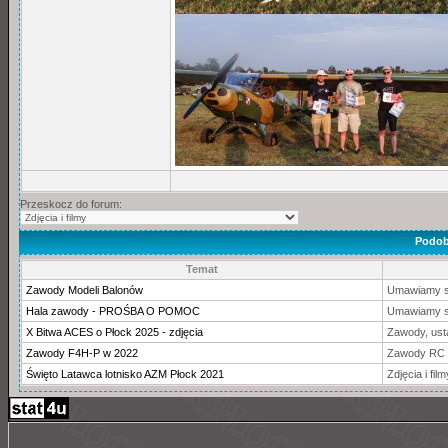
Przeskocz do forum:
Podob
Temat
Zawody Modeli Balonów
Umawiamy si
Hala zawody - PROŚBA O POMOC
Umawiamy si
X Bitwa ACES o Płock 2025 - zdjęcia
Zawody, ust
Zawody F4H-P w 2022
Zawody RC
Święto Latawca lotnisko AZM Płock 2021
Zdjęcia i film