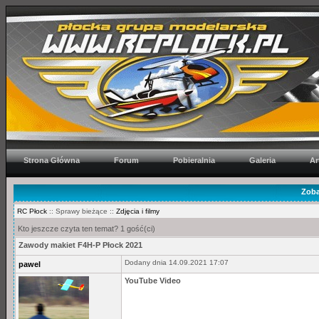
Strona Główna
Forum
Pobieralnia
Galeria
Ar
Zoba
RC Płock
:: Sprawy bieżące ::
Zdjęcia i filmy
Kto jeszcze czyta ten temat? 1 gość(ci)
Zawody makiet F4H-P Płock 2021
Dodany dnia 14.09.2021 17:07
pawel
YouTube Video