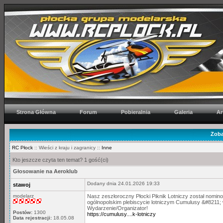
Strona Główna
Forum
Pobieralnia
Galeria
Ar
Zoba
RC Płock
:: Wieści z kraju i zagranicy ::
Inne
Kto jeszcze czyta ten temat? 1 gość(ci)
Głosowanie na Aeroklub
Dodany dnia 24.01.2026 19:33
stawoj
modelarz
Nasz zeszłoroczny Płocki Piknik Lotniczy został nomi
ogólnopolskim plebiscycie lotniczym Cumulusy &#8211; 
Wydarzenie/Organizator!
Postów:
1300
https://cumulusy....k-lotniczy
Data rejestracji:
18.05.08