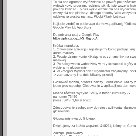
To dla nas ogromne wyróżnienie za powrót pokazów lot
widowiskowy program, rodzinny piknik i pierwsze w hist
pokazy lotnicze. To niezwykle ważne dla nas wydarzenie
ważny dla nas plebiscyt, dlatego chcemy Was wszystki
oddawania głosów na nasz Płocki Piknik Lotniczy.
Najlepiej zrobić to pobierając darmową aplikację "Odlot
Google Play lub App Store.
Do pobrania tutaj z Google Play:
https://play.goog...f-ST8qyouA
Krótka instrukcja:
1. Otwieramy aplikację i rejestrujemy konto podając imię
adres mailowy
2. Potwierdzamy konto klikając w otrzymany link na swo
mailowej
3. Po zalogowaniu wchodzimy w trzy kreseczki u góry c
wybieramy głosowanie
4. W kategorii Wydarzenie/Organizator znajdujemy Płocki
-> zaznaczamy i na dole klikamy prześlij.
Głosować można, a wręcz należy - codziennie. Każdy
jeden głos na dobę. Głosowanie w aplikacji jest darmowe
Można również wysyłać SMSy o treści: cumulusy.77
na numer 73480
(koszt SMS: 3,69 zł brutto)
Zdecydowanie zachęcamy do rejestracji konta i darmow
głosowania.
Głosowanie trwa do 5 lutego.
Dziękujemy za każde wsparcie &#8211; lećmy po Cum
Zarząd i pracownicy