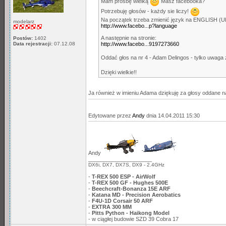
Mam prośbę wielką
Masz facebooka?
Potrzebuję głosów - każdy sie liczy!
Na początek trzeba zmienić język na ENGLISH (UK)
modelarz
http://www.facebo...p?language
A następnie na stronie:
Postów:
1402
Data rejestracji:
07.12.08
http://www.facebo...9197273660
Oddać głos na nr 4 - Adam Delingos - tylko uwag
Dzięki wielkie!!
Ja również w imieniu Adama dziękuję za głosy oddane n
Edytowane przez
Andy
dnia 14.04.2011 15:30
Andy
_____________________
DX6i, DX7, DX7S, DX9 - 2.4GHz
-
T-REX 500 ESP - AirWolf
-
T-REX 500 GF - Hughes 500E
-
Beechcraft-Bonanza 15E ARF
-
Katana MD - Precision Aerobatics
-
F4U-1D Corsair 50 ARF
-
EXTRA 300 MM
-
Pitts Python - Haikong Model
- w ciągłej budowie SZD 39 Cobra 17