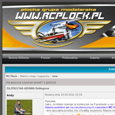
Strona Główna
Forum
Pobieralnia
Galeria
Ar
Zoba
RC Płock
:: Wieści z kraju i zagranicy ::
Inne
Kto jeszcze czyta ten temat? 1 gość(ci)
GŁOSUJ NA ADAMA Delingosa
Dodany dnia 14.04.2011 15:19
Andy
Panowie,
Jako, że Adam startuje w konkursie na Facebook-u na na
Adama podobne jak na zeszłorocznych zawodach
RC H
- jest uprzejma prośba, kto chciałby wspomóc Adama s