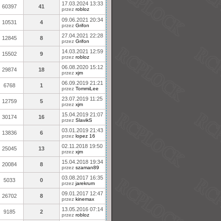
17.03.2024 13:33
60397
41
przez
robloz
09.06.2021 20:34
10531
4
przez
Grifon
27.04.2021 22:28
12845
8
przez
Grifon
14.03.2021 12:59
15502
9
przez
robloz
06.08.2020 15:12
29874
18
przez
xjm
06.09.2019 21:21
6768
1
przez
TommiLee
23.07.2019 11:25
12759
5
przez
xjm
15.04.2019 21:07
30174
16
przez
SlavikS
03.01.2019 21:43
13836
6
przez
lopez 16
02.11.2018 19:50
25045
13
przez
xjm
15.04.2018 19:34
20084
8
przez
szaman89
03.08.2017 16:35
5033
0
przez
jarekrum
09.01.2017 12:47
26702
8
przez
kinemax
13.05.2016 07:14
9185
2
przez
robloz