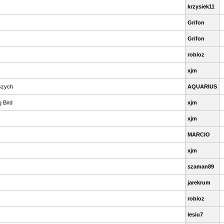
krzysiek11
Grifon
Grifon
robloz
xjm
dszych
AQUARIUS
 Bird
xjm
xjm
MARCIO
xjm
szaman89
jarekrum
robloz
lesiu7