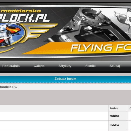
Pobieralnia
Galeria
Artykuły
Filmiki
Szukaj
Zobacz forum
e modele RC
Autor
robloz
robloz