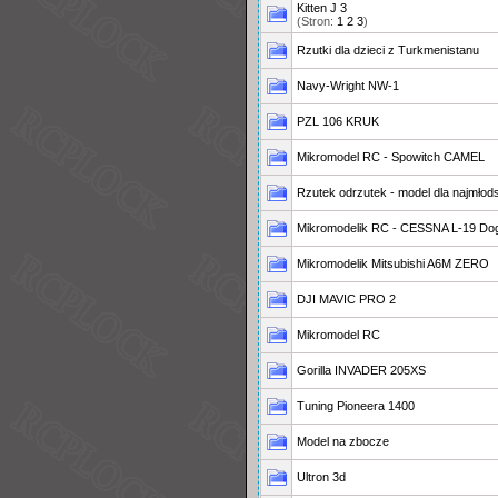
Kitten J 3
(Stron:
1
2
3
)
Rzutki dla dzieci z Turkmenistanu
Navy-Wright NW-1
PZL 106 KRUK
Mikromodel RC - Spowitch CAMEL
Rzutek odrzutek - model dla najmło
Mikromodelik RC - CESSNA L-19 Dog
Mikromodelik Mitsubishi A6M ZERO
DJI MAVIC PRO 2
Mikromodel RC
Gorilla INVADER 205XS
Tuning Pioneera 1400
Model na zbocze
Ultron 3d