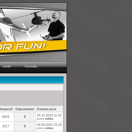
Linki
Kontakt
Obejrzeń
Odpowiedzi
Ostatni post
29.12.2024 11:15
6554
5
przez
robloz
06.04.2024 15:23
3217
0
przez
robloz