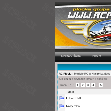
Strona Główna
Forum
RC Płock
:: Modele RC :: Nasze latając
Kto jeszcze czyta ten temat? 3 gość(ci)
Strona 1 z 5:
1
2
3
4
...
5
Temat
Fokker DVII
Nowy rolnik