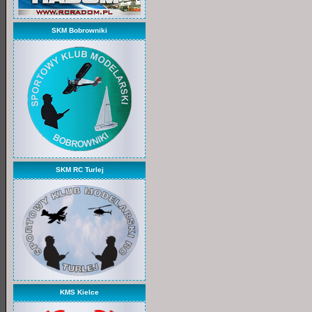
SKM Bobrowniki
SKM RC Turlej
KMS Kielce