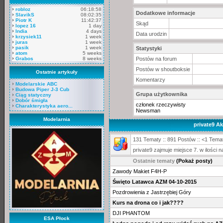
robloz
06:18:58
Dodatkowe informacje
SlavikS
08:02:35
Piotr K
11:42:37
Skąd
lopez 16
1 day
India
4 days
Data urodzin
krzysiek11
1 week
juras
1 week
pasik
1 week
Statystyki
atom
5 weeks
Grabos
8 weeks
Postów na forum
Postów w shoutboksie
Ostatnie artykuły
Komentarzy
Modelarskie ABC
Budowa Piper J-3 Cub
Grupa użytkownika
Ciąg statyczny
Dobór śmigła
członek rzeczywisty
Charakterystyka aero...
Newsman
Modelarnia
private9 A
131 Tematy :: 891 Postów :: <1 Temat
private9 zajmuje miejsce 7. w ilości
Ostatnie tematy
(Pokaż posty)
Zawody Makiet F4H-P
Święto Latawca AZM 04-10-2015
Pozdrowienia z Jastrzębiej Góry
Kurs na drona co i jak????
DJI PHANTOM
ESA Płock