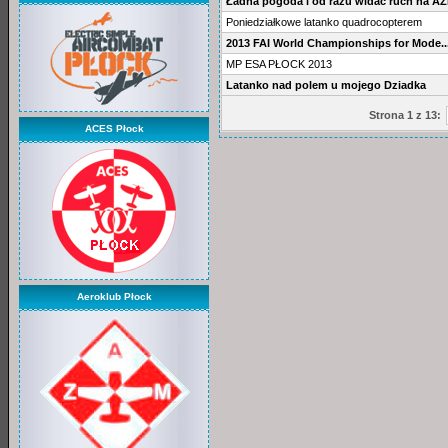
Ładna pogoda i od razu widać ruch na A
Poniedziałkowe latanko quadrocopterem
2013 FAI World Championships for Mode..
MP ESA PŁOCK 2013
Latanko nad polem u mojego Dziadka
Strona 1 z 13:
ACES Płock
Aeroklub Płock