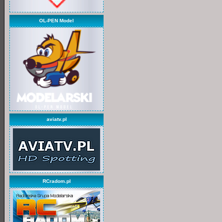
OL-PEN Model
aviatv.pl
RCradom.pl