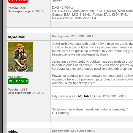
Sławek
------------------------
DX6i - 2.4GHz
Postów:
2049
EXTRA 330S, Moth Minor 1:8, P-51D (Micro), Moth Min
Data rejestracji:
20.05.08
Combat ESA: MIG-3, KI-61, Fokker DVII, Ki-94, P-51
Na warsztacie: Moth Minor 1:4
Dodany dnia 12.06.2015 08:15
AQUARIUS
Jeżeli torba wysypanych cukierków o mało nie zabiła 
chodzi o bicie piany tylko o to czy w pewnym momencie 
będzie latał tam gdzie nie powinien czy nie. Z naszej g
bezpieczeństwa nie podlegają dyskusji.
Ja jestem za tym, żeby w pobliżu naszego miejsca zrob
to będzie jakieś ostrzeżenie. To że ktoś trochę potraf
korzystania z lotniska-wtedy powinien albo odsunąć się
Poważnie poddaję pod zastanowienie temat takiej tabli
Moderator
można by takie coś postawić i przy okazji odremontować 
wiedział, a my będziemy kryci.
Postów:
1683
Data rejestracji:
07.10.08
Edytowane przez
AQUARIUS
dnia 12.06.2015 08:18
"Gdybym miał wybrać, wolałbym ptaki niż samoloty "
C. Lindberg
Dodany dnia 12.06.2015 08:39
robloz