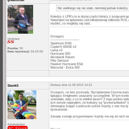
grkaminski
Nic wielkiego się nie stało, niemniej jednak koledz
Koledzy z LPR'u to w dużej części lotnicy z tysiącami godz
Natomiast na lądowisku stoi kilkadziesiąt milionów PLN,
myśleć, co mogłoby się stać.
Grzegorz
modelarz
-------------------------
Spektrum DX6i
CopterX 450SE v2
Postów:
50
Lama v3
Data rejestracji:
04.03.09
Hurricane 550
Akrobacik Raven
Pitts Samson
Hawker Hurricane ESA
Warsztat - Extra 300
Dodany dnia 11.06.2015 14:22
SlavikS
Grzegorz, no bez przesady. Styropianowa Cessna ważąca
lądujący śmigłowiec uważamy szczególnie. W tym konkret
ucierpiało, więc o co to wielkie larum? Z tego punktu widz
tym sensie napisałem, że koledzy są "przewrażliwieni" (n
winowajcę ścigać o pokrycie szkód i każdy z nas ma tę
dyskutować.
Zasady zostały przypomniane i każdy ma się do nich sto
Administrator