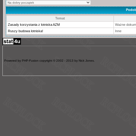
Podob
Temat
Zasady korzystania z lotniska AZM
Ważne dokum
Ruszy budowa lotniska!
Inne
Powered by PHP-Fusion copyright © 2002 - 2013 by Nick Jones.