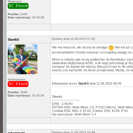
Moderator
Postów:
2449
Data rejestracji:
19.05.08
Dodany dnia 11.06.2015 07:43
SlavikS
Nie ma maszcie, ale raczej na odciągu
Nie ma już co
przewrażliwieni i trzeba zwracać szczególną uwagę na 
Może w sobotę uda mi się podjechać do Aeroklubu i z
otwierania (legitymacje AZM), a do tego potrzebuję je f
rozegrać bo dopuki nie wpiszę Waszych kart to nie otw
muszę coś wymyślić na okres przejściowy. Myślę, że u
Administrator
Edytowane przez
SlavikS
dnia 11.06.2015 08:49
Postów:
2049
Data rejestracji:
20.05.08
Sławek
------------------------
DX6i - 2.4GHz
EXTRA 330S, Moth Minor 1:8, P-51D (Micro), Moth Min
Combat ESA: MIG-3, KI-61, Fokker DVII, Ki-94, P-51
Na warsztacie: Moth Minor 1:4
Dodany dnia 11.06.2015 10:39