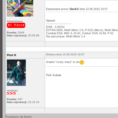
Edytowane przez
SlavikS
dnia 12.06.2015 10:57
Sławek
Administrator
------------------------
DX6i - 2.4GHz
EXTRA 330S, Moth Minor 1:8, P-51D (Micro), Moth Min
Postów:
2049
Combat ESA: MIG-3, KI-61, Fokker DVII, Ki-94, P-51
Data rejestracji:
20.05.08
Na warsztacie: Moth Minor 1:4
Dodany dnia 12.06.2015 10:57
Piotr K
A takie "czary mary" to ok
Piotr Kubiak
modelarz
Postów:
337
Data rejestracji:
23.10.10
Przeskocz do forum: