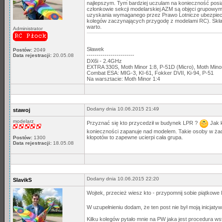
najlepszym. Tym bardziej uczulam na konieczność pos
członkowie sekcji modelarskiej AZM są objęci grupow
uzyskania wymaganego przez Prawo Lotnicze ubezpiecze
kolegów zaczynających przygodę z modelami RC). Skład
warto.
Administrator
Sławek
Postów:
2049
------------------------
Data rejestracji:
20.05.08
DX6i - 2.4GHz
EXTRA 330S, Moth Minor 1:8, P-51D (Micro), Moth Min
Combat ESA: MIG-3, KI-61, Fokker DVII, Ki-94, P-51
Na warsztacie: Moth Minor 1:4
Dodany dnia 10.06.2015 21:49
stawoj
modelarz
Przyznać się kto przycedził w budynek LPR ?
Jak k
konieczności zapanuje nad modelem. Takie osoby w żad
kłopotów to zapewne ucierpi cała grupa.
Postów:
1300
Data rejestracji:
18.05.08
Dodany dnia 10.06.2015 22:20
SlavikS
Wojtek, przecież wiesz kto - przypomnij sobie piątkowe 
W uzupełnieniu dodam, że ten post nie był moją inicjat
Kilku kolegów pytało mnie na PW jaka jest procedura w