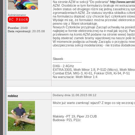
Na stronie AZM w sekcji "Do pobrania"
http://www.aerok
AZM. Osobiście w tym formularzu brakuje mi wskazania 
Jeden status od drugiego różni się jedną zasadniczą s
zgromadzeniach AZM. Ze statusu wynika składka członk
Administrator
na formularzu dopisać czy chcecie być członkami sto
Wydaje mi się, że formularz można przesłać elektronicz
pewno się z Wami skontaktuje.
Nowych Członków przyjmuje Zarząd uchwałą na posiedzen
Postów:
2049
najlepiej w formie elektronicznej na e-mail jak wyżej. Pa
Data rejestracji:
20.05.08
przelewem na konto AZM podane na stronie www) będzie
będą otwierać zamek bramy wjazdowej na nasze pole lo
W momencie podjęcia uchwały Zarządu o przyjęciu now
ubezpieczenia sekcji modelarskiej - nie trzeba dodatkowo
Sławek
------------------------
DX6i - 2.4GHz
EXTRA 330S, Moth Minor 1:8, P-51D (Micro), Moth Min
Combat ESA: MIG-3, KI-61, Fokker DVII, Ki-94, P-51
Na warsztacie: Moth Minor 1:4
Dodany dnia 11.06.2015 06:12
robloz
Może już warto zamknąć wjazd? Z tego co się wczoraj 
Makiety -PT 19, Piper J3 CUB
Budowa- PZL P11c