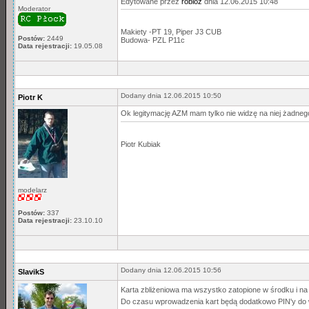
Edytowane przez
robloz
dnia 12.06.2015 10:48
Moderator
Makiety -PT 19, Piper J3 CUB
Postów:
2449
Budowa- PZL P11c
Data rejestracji:
19.05.08
Dodany dnia 12.06.2015 10:50
Piotr K
Ok legitymację AZM mam tylko nie widzę na niej żadne
Piotr Kubiak
modelarz
Postów:
337
Data rejestracji:
23.10.10
Dodany dnia 12.06.2015 10:56
SlavikS
Karta zbliżeniowa ma wszystko zatopione w środku i na
Do czasu wprowadzenia kart będą dodatkowo PIN'y do 