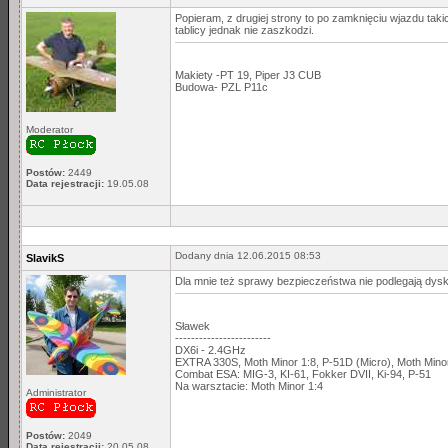
Popieram, z drugiej strony to po zamknięciu wjazdu takich
tablicy jednak nie zaszkodzi.
Makiety -PT 19, Piper J3 CUB
Budowa- PZL P11c
Moderator
Postów:
2449
Data rejestracji:
19.05.08
Dodany dnia 12.06.2015 08:53
SlavikS
Dla mnie też sprawy bezpieczeństwa nie podlegają dysku
Sławek
------------------------
DX6i - 2.4GHz
EXTRA 330S, Moth Minor 1:8, P-51D (Micro), Moth Min
Combat ESA: MIG-3, KI-61, Fokker DVII, Ki-94, P-51
Na warsztacie: Moth Minor 1:4
Administrator
Postów:
2049
Data rejestracji:
20.05.08