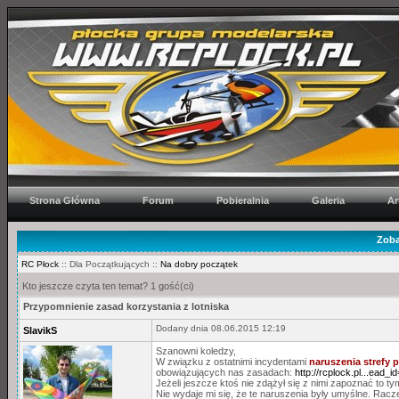
Strona Główna
Forum
Pobieralnia
Galeria
Ar
Zoba
RC Płock
:: Dla Początkujących ::
Na dobry początek
Kto jeszcze czyta ten temat? 1 gość(ci)
Przypomnienie zasad korzystania z lotniska
Dodany dnia 08.06.2015 12:19
SlavikS
Szanowni koledzy,
W związku z ostatnimi incydentami
naruszenia strefy
obowiązujących nas zasadach:
http://rcplock.pl...ead_i
Jeżeli jeszcze ktoś nie zdążył się z nimi zapoznać to t
Nie wydaje mi się, że te naruszenia były umyślne. Racz