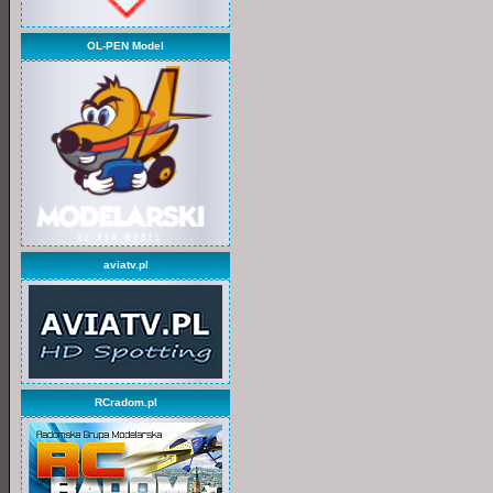
OL-PEN Model
aviatv.pl
RCradom.pl