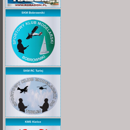
SKM Bobrowniki
SKM RC Turlej
KMS Kielce