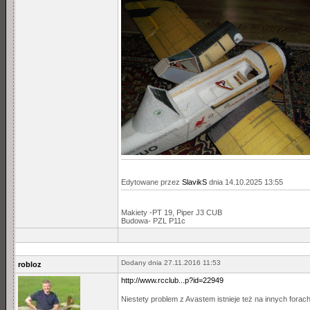
Edytowane przez
SlavikS
dnia 14.10.2025 13:55
Makiety -PT 19, Piper J3 CUB
Budowa- PZL P11c
Dodany dnia 27.11.2016 11:53
robloz
http://www.rcclub...p?id=22949
Niestety problem z Avastem istnieje też na innych forac