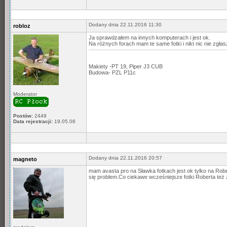
Dodany dnia 22.11.2016 11:30
robloz
Ja sprawdzałem na innych komputerach i jest ok.
Na różnych forach mam te same fotki i nikt nic nie zgłas
Makiety -PT 19, Piper J3 CUB
Budowa- PZL P11c
Moderator
Postów:
2449
Data rejestracji:
19.05.08
Dodany dnia 22.11.2016 20:57
magneto
mam avasta pro na Sławka fotkach jest ok tylko na Robe
się problem.Co ciekawe wcześniejsze fotki Roberta też