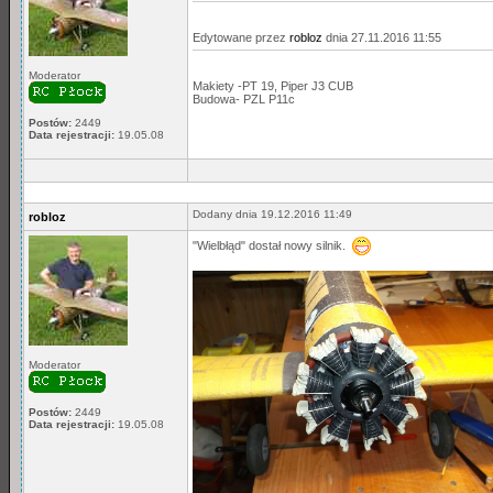
Edytowane przez
robloz
dnia 27.11.2016 11:55
Moderator
Makiety -PT 19, Piper J3 CUB
Budowa- PZL P11c
Postów:
2449
Data rejestracji:
19.05.08
Dodany dnia 19.12.2016 11:49
robloz
"Wielbłąd" dostał nowy silnik.
Moderator
Postów:
2449
Data rejestracji:
19.05.08