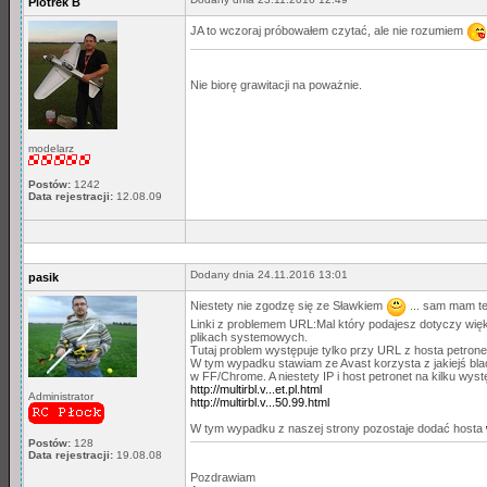
Piotrek B
JA to wczoraj próbowałem czytać, ale nie rozumiem
Nie biorę grawitacji na poważnie.
modelarz
Postów:
1242
Data rejestracji:
12.08.09
Dodany dnia 24.11.2016 13:01
pasik
Niestety nie zgodzę się ze Sławkiem
... sam mam te
Linki z problemem URL:Mal który podajesz dotyczy więk
plikach systemowych.
Tutaj problem występuje tylko przy URL z hosta petronet
W tym wypadku stawiam ze Avast korzysta z jakiejś black
w FF/Chrome. A niestety IP i host petronet na kilku wyst
http://multirbl.v...et.pl.html
Administrator
http://multirbl.v...50.99.html
W tym wypadku z naszej strony pozostaje dodać hosta
Postów:
128
Data rejestracji:
19.08.08
Pozdrawiam