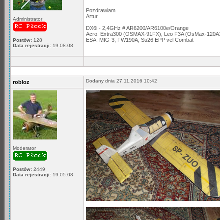
Pozdrawiam
Artur
Administrator
DX6i - 2,4GHz # AR6200/AR6100e/Orange
Acro: Extra300 (OSMAX-91FX), Leo F3A (OsMax-120A
ESA: MIG-3, FW190A, Su26 EPP vel Combat
Postów:
128
Data rejestracji:
19.08.08
Dodany dnia 27.11.2016 10:42
robloz
Moderator
Postów:
2449
Data rejestracji:
19.05.08