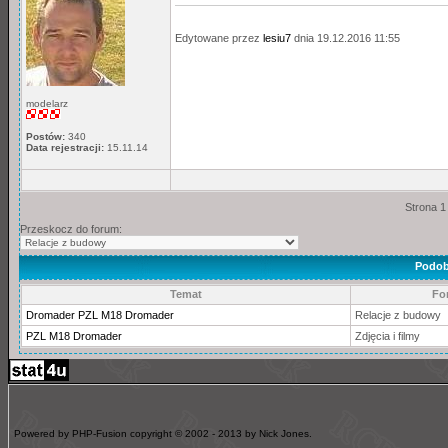
Edytowane przez
lesiu7
dnia 19.12.2016 11:55
modelarz
Postów:
340
Data rejestracji:
15.11.14
Strona 1
Przeskocz do forum:
Podob
Temat
Fo
Dromader PZL M18 Dromader
Relacje z budowy
PZL M18 Dromader
Zdjęcia i filmy
Powered by PHP-Fusion copyright © 2002 - 2013 by Nick Jones.