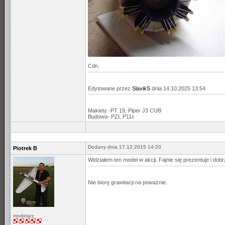
Cdn.
Edytowane przez
SlavikS
dnia 14.10.2025 13:54
Makiety -PT 19, Piper J3 CUB
Budowa- PZL P11c
Dodany dnia 17.12.2015 14:20
Piotrek B
Widziałem ten model w akcji. Fajnie się prezentuje i dobr
Nie biorę grawitacji na poważnie.
modelarz