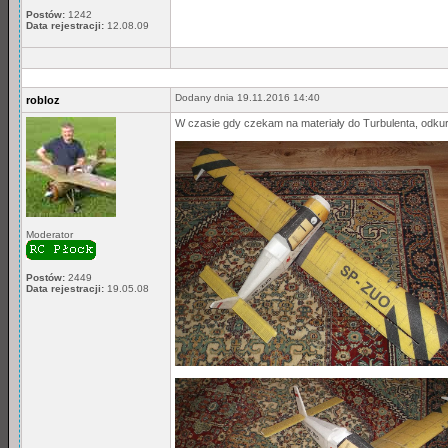
Postów:
1242
Data rejestracji:
12.08.09
Dodany dnia 19.11.2016 14:40
robloz
W czasie gdy czekam na materiały do Turbulenta, odku
Moderator
Postów:
2449
Data rejestracji:
19.05.08