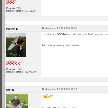
modelarz
Postów:
225
Data rejestracji:
21.11.09
Dodany dnia 23.11.2016 10:03
Piotrek B
Ja też mam AVASTA i też tylko na tych. Na komputerze 
Nie biorę grawitacji na poważnie.
modelarz
Postów:
1242
Data rejestracji:
12.08.09
Dodany dnia 23.11.2016 10:29
robloz
Makiety -PT 19, Piper J3 CUB