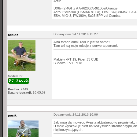
Artur
DX6i - 2,4GHz # AR6200/AR6100e/Orange
Acro: Extra300 (OSMAX-91FX), Leo F3A (OsMax-120A
ESA: MIG-3, FW190A, Su26 EPP vel Combat
Dodany dnia 24.11.2016 15:27
robloz
A na forach odm i rcclub jest to samo?.
Tam też są moje relacje z serwera petrotelu
Makiety -PT 19, Piper J3 CUB
Budowa- PZL P11c
Moderator
Postów:
2449
Data rejestracji:
19.05.08
Dodany dnia 24.11.2016 16:06
pasik
Jak mają darmowego Avasta aktualnego to pewnie tak, n
U mnie wyskakuje alert na wszystkich stronach typu jakas
niej korzystających.