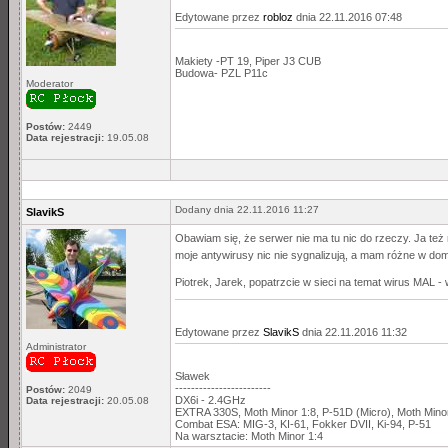
Edytowane przez
robloz
dnia 22.11.2016 07:48
Makiety -PT 19, Piper J3 CUB
Budowa- PZL P11c
Moderator
Postów:
2449
Data rejestracji:
19.05.08
Dodany dnia 22.11.2016 11:27
SlavikS
Obawiam się, że serwer nie ma tu nic do rzeczy. Ja te
moje antywirusy nic nie sygnalizują, a mam różne w dom
Piotrek, Jarek, popatrzcie w sieci na temat wirus MAL 
Edytowane przez
SlavikS
dnia 22.11.2016 11:32
Administrator
Sławek
------------------------
Postów:
2049
DX6i - 2.4GHz
Data rejestracji:
20.05.08
EXTRA 330S, Moth Minor 1:8, P-51D (Micro), Moth Min
Combat ESA: MIG-3, KI-61, Fokker DVII, Ki-94, P-51
Na warsztacie: Moth Minor 1:4