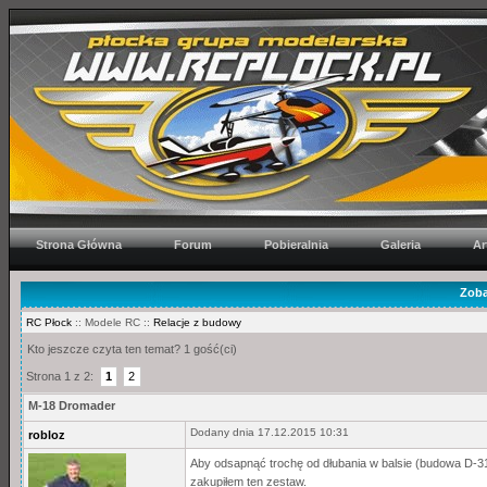
Strona Główna
Forum
Pobieralnia
Galeria
Ar
Zoba
RC Płock
:: Modele RC ::
Relacje z budowy
Kto jeszcze czyta ten temat? 1 gość(ci)
Strona 1 z 2:
1
2
M-18 Dromader
Dodany dnia 17.12.2015 10:31
robloz
Aby odsapnąć trochę od dłubania w balsie (budowa D-31 
zakupiłem ten zestaw.