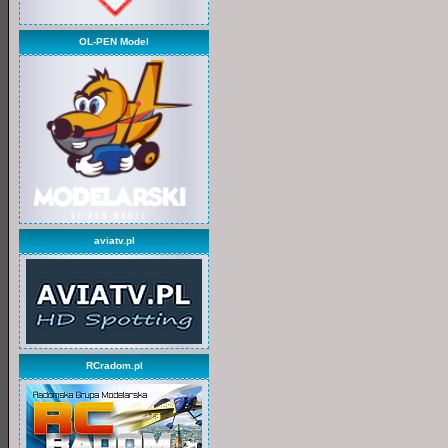
OL-PEN Model
aviatv.pl
RCradom.pl