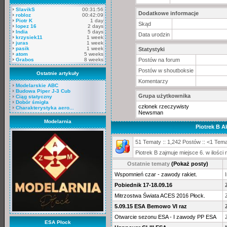
SlavikS
00:31:56
Dodatkowe informacje
robloz
00:42:09
Piotr K
1 day
Skąd
lopez 16
2 days
India
5 days
Data urodzin
krzysiek11
1 week
juras
1 week
pasik
1 week
Statystyki
atom
5 weeks
Grabos
8 weeks
Postów na forum
Postów w shoutboksie
Ostatnie artykuły
Komentarzy
Modelarskie ABC
Budowa Piper J-3 Cub
Grupa użytkownika
Ciąg statyczny
Dobór śmigła
członek rzeczywisty
Charakterystyka aero...
Newsman
Modelarnia
Piotrek B 
51 Tematy :: 1,242 Postów :: <1 Tema
Piotrek B zajmuje miejsce 6. w ilośc
Ostatnie tematy
(Pokaż posty)
Wspomnień czar - zawody rakiet.
Pobiednik 17-18.09.16
Mitrzostwa Świata ACES 2016 Płock.
5.09.15 ESA Bemowo VI raz
Otwarcie sezonu ESA - I zawody PP ESA
ESA Płock