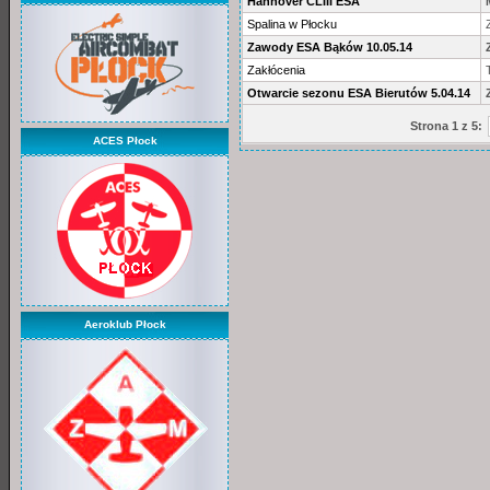
Hannover CLIII ESA
Spalina w Płocku
Zawody ESA Bąków 10.05.14
Zakłócenia
Otwarcie sezonu ESA Bierutów 5.04.14
Strona 1 z 5:
ACES Płock
Aeroklub Płock