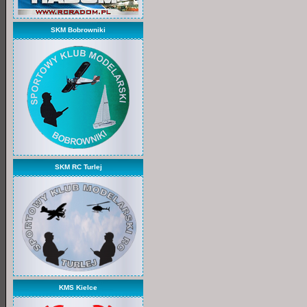
SKM Bobrowniki
SKM RC Turlej
KMS Kielce