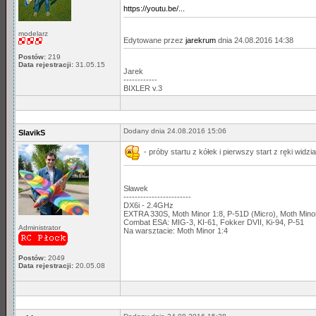
https://youtu.be/...
modelarz
Edytowane przez
jarekrum
dnia 24.08.2016 14:38
Postów:
219
Data rejestracji:
31.05.15
Jarek
------------
BIXLER v.3
Dodany dnia 24.08.2016 15:06
SlavikS
- próby startu z kółek i pierwszy start z ręki widz
Sławek
------------------------
DX6i - 2.4GHz
EXTRA 330S, Moth Minor 1:8, P-51D (Micro), Moth Min
Combat ESA: MIG-3, KI-61, Fokker DVII, Ki-94, P-51
Administrator
Na warsztacie: Moth Minor 1:4
Postów:
2049
Data rejestracji:
20.05.08