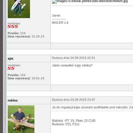
Jarek
------------
BIXLER v.3
modelarz
Postów:
219
Data rejestracji:
31.05.15
Dodany dnia 24.08.2016 22:51
xjm
modelarz
Jakie ustawiłeś kąty silnika?
Postów:
124
Data rejestracji:
10.01.16
Dodany dnia 24.08.2016 23:37
robloz
Ja do regulacji kąta używam podkładek pod nakrętki. Za
Makiety -PT 19, Piper J3 CUB
Budowa- PZL P11c