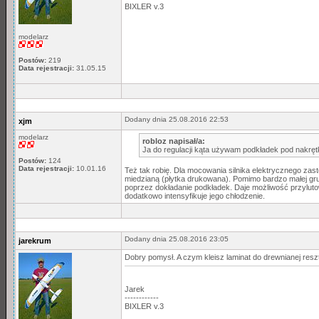
BIXLER v.3
modelarz
Postów:
219
Data rejestracji:
31.05.15
Dodany dnia 25.08.2016 22:53
xjm
modelarz
robloz napisał/a:
Ja do regulacji kąta używam podkładek pod nakrętk
Postów:
124
Data rejestracji:
10.01.16
Też tak robię. Dla mocowania silnika elektrycznego za
miedzianą (płytka drukowana). Pomimo bardzo małej grub
poprzez dokładanie podkładek. Daje możliwość przyluto
dodatkowo intensyfikuje jego chłodzenie.
Dodany dnia 25.08.2016 23:05
jarekrum
Dobry pomysł. A czym kleisz laminat do drewnianej resz
Jarek
------------
BIXLER v.3