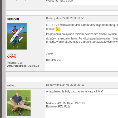
Warsztat - Extra 300
Dodany dnia 24.08.2016 19:55
jarekrum
O! To Ty śmigłowcem LPR zatoczyłeś krąg nade mną? Mó
urwało
.
Po południu na łąkach miałem ćwiczenia: skłon i wykłon
do góry i skręcał w lewo. Po kilkunastu lądowaniach i re
umiarkowanie ekscytującą zabawę, bo zauważyłem wyklej
Jarek
modelarz
------------
BIXLER v.3
Postów:
219
Data rejestracji:
31.05.15
Dodany dnia 24.08.2016 20:19
robloz
A na planie nie były zaznaczone kąty silnika?
Makiety -PT 19, Piper J3 CUB
Budowa- PZL P11c