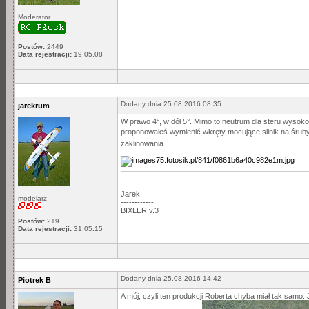
Moderator
Postów:
2449
Data rejestracji:
19.05.08
Dodany dnia 25.08.2016 08:35
jarekrum
W prawo 4°, w dół 5°. Mimo to neutrum dla steru wysoko
proponowałeś wymienić wkręty mocujące silnik na śrub
zaklinowania.
Jarek
modelarz
------------
BIXLER v.3
Postów:
219
Data rejestracji:
31.05.15
Dodany dnia 25.08.2016 14:42
Piotrek B
A mój, czyli ten produkcji Roberta chyba miał tak samo. 