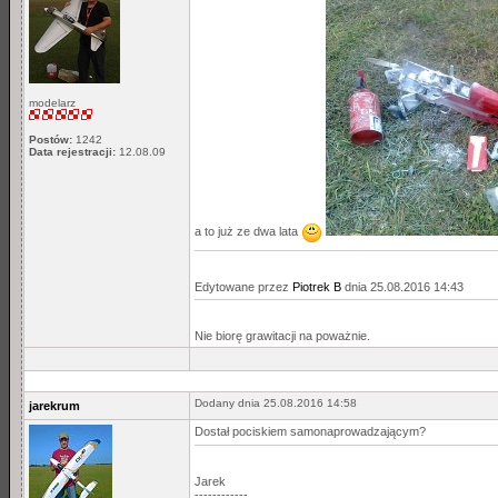
modelarz
Postów:
1242
Data rejestracji:
12.08.09
a to już ze dwa lata
Edytowane przez
Piotrek B
dnia 25.08.2016 14:43
Nie biorę grawitacji na poważnie.
Dodany dnia 25.08.2016 14:58
jarekrum
Dostał pociskiem samonaprowadzającym?
Jarek
------------