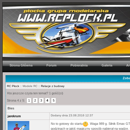
Strona Główna
Forum
Pobieralnia
Galeria
Ar
Zoba
RC Płock
:: Modele RC ::
Relacje z budowy
Kto jeszcze czyta ten temat? 1 gość(ci)
Strona 4 z 5:
1
2
3
4
5
Bies
Dodany dnia 23.08.2016 12:37
jarekrum
No to gotowy do startu
. Waga 989 g. Silnik Emax GT
godzinach w jakiś magiczny sposób nabierał na wadze. R