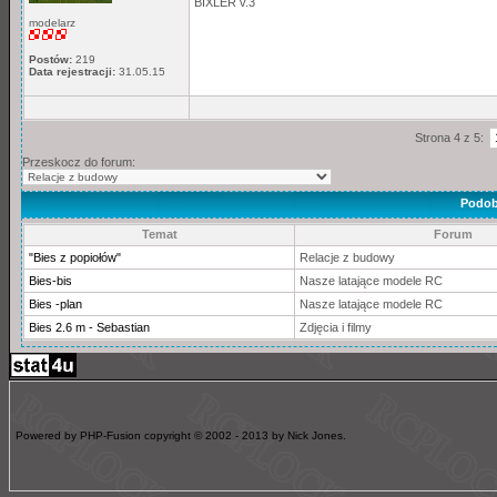
BIXLER v.3
modelarz
Postów:
219
Data rejestracji:
31.05.15
Strona 4 z 5:
Przeskocz do forum:
Podob
Temat
Forum
"Bies z popiołów"
Relacje z budowy
Bies-bis
Nasze latające modele RC
Bies -plan
Nasze latające modele RC
Bies 2.6 m - Sebastian
Zdjęcia i filmy
Powered by PHP-Fusion copyright © 2002 - 2013 by Nick Jones.