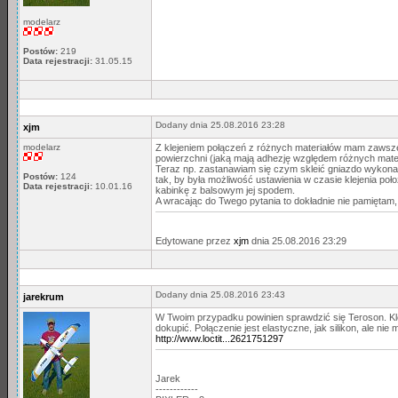
modelarz
Postów:
219
Data rejestracji:
31.05.15
Dodany dnia 25.08.2016 23:28
xjm
modelarz
Z klejeniem połączeń z różnych materiałów mam zawsze 
powierzchni (jaką mają adhezję względem różnych mater
Teraz np. zastanawiam się czym skleić gniazdo wykonane
Postów:
124
tak, by była możliwość ustawienia w czasie klejenia poł
Data rejestracji:
10.01.16
kabinkę z balsowym jej spodem.
A wracając do Twego pytania to dokładnie nie pamiętam, 
Edytowane przez
xjm
dnia 25.08.2016 23:29
Dodany dnia 25.08.2016 23:43
jarekrum
W Twoim przypadku powinien sprawdzić się Teroson. Kle
dokupić. Połączenie jest elastyczne, jak silikon, ale ni
http://www.loctit...2621751297
Jarek
------------