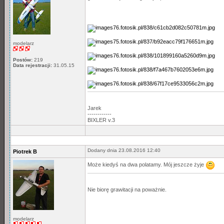
modelarz
Postów:
219
Data rejestracji:
31.05.15
Jarek
------------
BIXLER v.3
Dodany dnia 23.08.2016 12:40
Piotrek B
Może kiedyś na dwa polatamy. Mój jeszcze żyje
Nie biorę grawitacji na poważnie.
modelarz