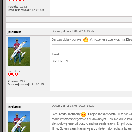
Postów:
1242
Data rejestracji:
12.08.09
Dodany dnia 23.08.2016 19:42
jarekrum
Bardzo dobry pomysł
. A może jeszcze ktoś ma Bies
Jarek
------------
BIXLER v.3
modelarz
Postów:
219
Data rejestracji:
31.05.15
Dodany dnia 24.08.2016 14:36
jarekrum
Bies został ulotniony
. Frajda niesamowita. Już nie 
modelem własnoręcznie zbudowanym. Jak nie wieje lata, 
się, połowę energii poszło na koszenie trawy. Z ręki po
filmu. Byłem sam, kamerkę przykleiłem do radia, a byłe