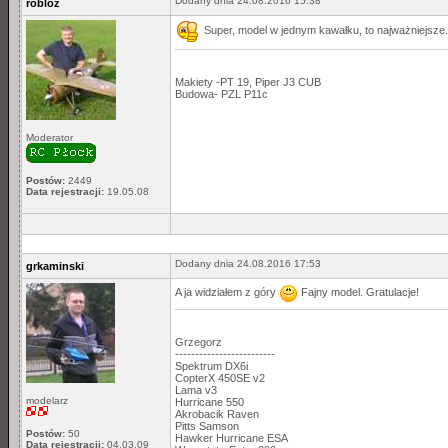
Dodany dnia 24.08.2016 15:38
robloz
Super, model w jednym kawałku, to najważniejsze.
Makiety -PT 19, Piper J3 CUB
Budowa- PZL P11c
Moderator
Postów:
2449
Data rejestracji:
19.05.08
Dodany dnia 24.08.2016 17:53
grkaminski
A ja widziałem z góry
Fajny model. Gratulacje!
Grzegorz
-------------------------
Spektrum DX6i
CopterX 450SE v2
Lama v3
modelarz
Hurricane 550
Akrobacik Raven
Pitts Samson
Postów:
50
Hawker Hurricane ESA
Data rejestracji:
04.03.09