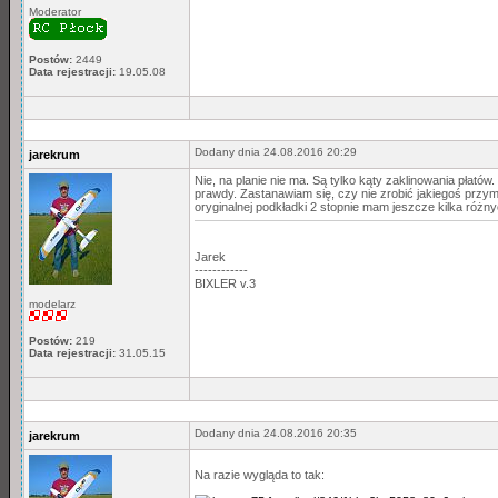
Moderator
Postów:
2449
Data rejestracji:
19.05.08
Dodany dnia 24.08.2016 20:29
jarekrum
Nie, na planie nie ma. Są tylko kąty zaklinowania płatów
prawdy. Zastanawiam się, czy nie zrobić jakiegoś przymi
oryginalnej podkładki 2 stopnie mam jeszcze kilka ró
Jarek
------------
BIXLER v.3
modelarz
Postów:
219
Data rejestracji:
31.05.15
Dodany dnia 24.08.2016 20:35
jarekrum
Na razie wygląda to tak: