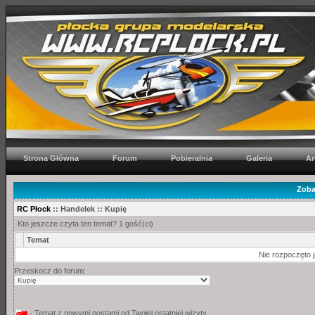
Strona Główna
Forum
Pobieralnia
Galeria
Ar
Zoba
RC Płock
:: Handelek :: Kupię
Kto jeszcze czyta ten temat? 1 gość(ci)
Temat
Nie rozpoczęto j
Przeskocz do forum:
- Temat z nowymi postami od Twojej ostatniej wizyty.