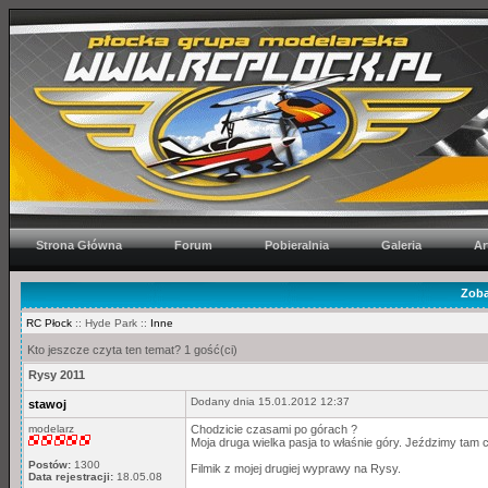
Strona Główna
Forum
Pobieralnia
Galeria
Ar
Zoba
RC Płock
:: Hyde Park ::
Inne
Kto jeszcze czyta ten temat? 1 gość(ci)
Rysy 2011
Dodany dnia 15.01.2012 12:37
stawoj
modelarz
Chodzicie czasami po górach ?
Moja druga wielka pasja to właśnie góry. Jeździmy tam 
Postów:
1300
Filmik z mojej drugiej wyprawy na Rysy.
Data rejestracji:
18.05.08