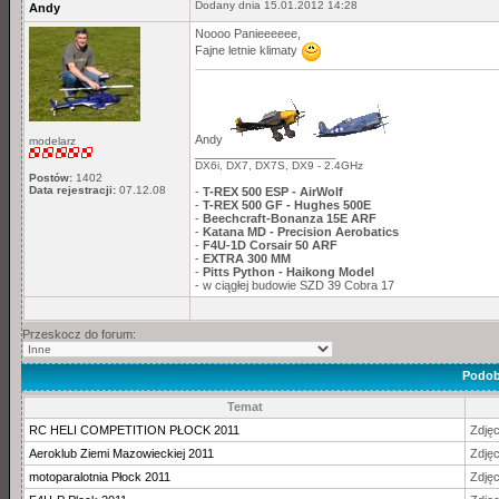
Dodany dnia 15.01.2012 14:28
Andy
Noooo Panieeeeee,
Fajne letnie klimaty
Andy
modelarz
_____________________
DX6i, DX7, DX7S, DX9 - 2.4GHz
Postów:
1402
Data rejestracji:
07.12.08
-
T-REX 500 ESP - AirWolf
-
T-REX 500 GF - Hughes 500E
-
Beechcraft-Bonanza 15E ARF
-
Katana MD - Precision Aerobatics
-
F4U-1D Corsair 50 ARF
-
EXTRA 300 MM
-
Pitts Python - Haikong Model
- w ciągłej budowie SZD 39 Cobra 17
Przeskocz do forum:
Podob
Temat
RC HELI COMPETITION PŁOCK 2011
Zdjęci
Aeroklub Ziemi Mazowieckiej 2011
Zdjęci
motoparalotnia Płock 2011
Zdjęci