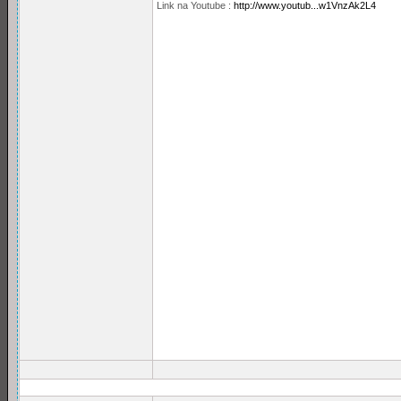
Link na Youtube :
http://www.youtub...w1VnzAk2L4