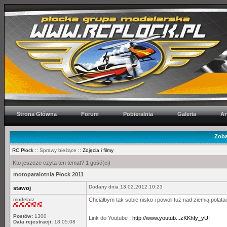
Strona Główna
Forum
Pobieralnia
Galeria
Ar
Zoba
RC Płock
:: Sprawy bieżące ::
Zdjęcia i filmy
Kto jeszcze czyta ten temat? 1 gość(ci)
motoparalotnia Płock 2011
Dodany dnia 13.02.2012 10:23
stawoj
modelarz
Chciałbym tak sobie nisko i powoli tuż nad ziemią polata
Postów:
1300
Link do Youtube :
http://www.youtub...zKKhIy_yUI
Data rejestracji:
18.05.08