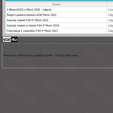
Temat
X Bitwa ACES o Płock 2025 - zdjęcia
Zaw
Święto Latawca lotnisko AZM Płock 2021
Zdję
Zawody makiet F4H-P Płock 2021
Zdję
Zawody makiet w klasie F4H-P Płock 2019
Zdję
Fotorelacja z zawodów F4H-P Płock 2017
Zdję
Powered by PHP-Fusion copyright © 2002 - 2013 by Nick Jones.