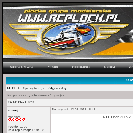
Strona Główna
Forum
Pobieralnia
Galeria
Ar
Zoba
RC Płock
:: Sprawy bieżące ::
Zdjęcia i filmy
Kto jeszcze czyta ten temat? 1 gość(ci)
F4H-P Płock 2011
Dodany dnia 12.02.2012 18:42
stawoj
modelarz
F4H-P Płock 21.05.20
Postów:
1300
Data rejestracji:
18.05.08