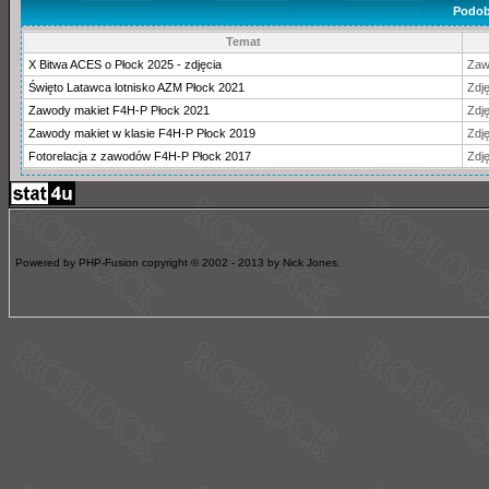
Podob
Temat
X Bitwa ACES o Płock 2025 - zdjęcia
Zaw
Święto Latawca lotnisko AZM Płock 2021
Zdję
Zawody makiet F4H-P Płock 2021
Zdję
Zawody makiet w klasie F4H-P Płock 2019
Zdję
Fotorelacja z zawodów F4H-P Płock 2017
Zdję
Powered by PHP-Fusion copyright © 2002 - 2013 by Nick Jones.