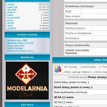
robloz
03:14:39
Dodatkowe informacje
lopez 16
15:33:19
SlavikS
18:19:39
Skąd
Piotr K
1 day
India
6 days
Data urodzin
krzysiek11
1 week
juras
1 week
pasik
1 week
Statystyki
atom
5 weeks
Grabos
8 weeks
Postów na forum
Postów w shoutboksie
Ostatnie artykuły
Komentarzy
Modelarskie ABC
Budowa Piper J-3 Cub
Grupa użytkownika
Ciąg statyczny
Dobór śmigła
członek rzeczywisty
Charakterystyka aero...
Newsman
Modelarnia
robloz Ak
115 Tematy :: 2,449 Postów :: <1 Tem
robloz zajmuje miejsce 1. w ilości 
Ostatnie posty
(Pokaż tematy)
Dzień dobry, jestem tu nowy :)
Dzień dobry, jestem tu nowy :)
Nowi użytkownicy na Forum,
SE 5A 2,1 metra
SE 5A 2,1 metra
ESA Płock