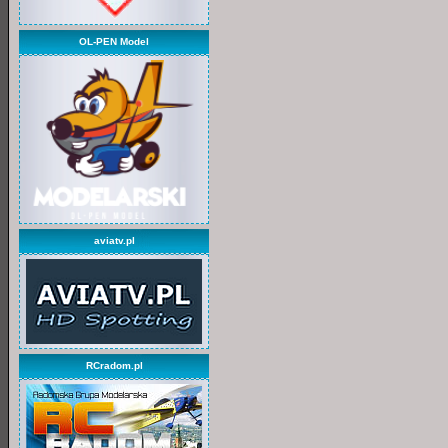
OL-PEN Model
aviatv.pl
RCradom.pl