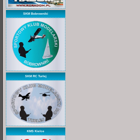
SKM Bobrowniki
SKM RC Turlej
KMS Kielce