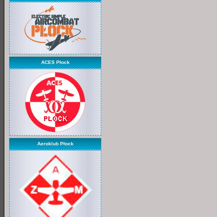
ACES Płock
Aeroklub Płock