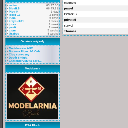
magneto
robloz
03:27:00
pawel
SlavikS
06:45:31
Piotr K
1 day
Piotrek B
lopez 16
2 days
India
5 days
private9
krzysiek11
1 week
juras
1 week
stawoj
pasik
1 week
atom
5 weeks
Thomas
Grabos
8 weeks
Ostatnie artykuły
Modelarskie ABC
Budowa Piper J-3 Cub
Ciąg statyczny
Dobór śmigła
Charakterystyka aero...
Modelarnia
ESA Płock