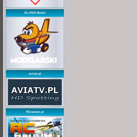
OL-PEN Model
aviatv.pl
RCradom.pl