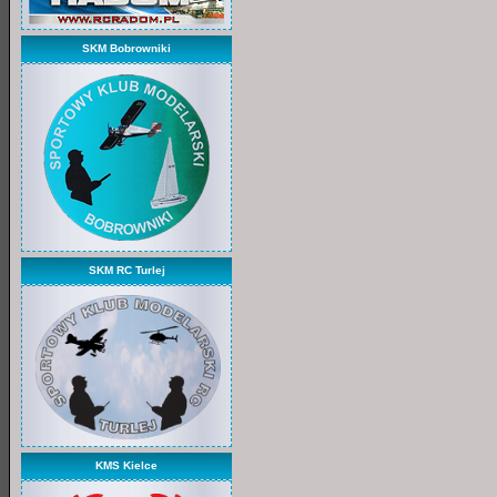
SKM Bobrowniki
SKM RC Turlej
KMS Kielce