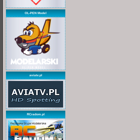
OL-PEN Model
aviatv.pl
RCradom.pl