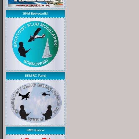
SKM Bobrowniki
SKM RC Turlej
KMS Kielce