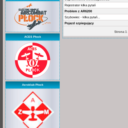
Rejestrator kilka pytań
Problem z AR6200
Szybowiec - kilka pytań...
Pojazd szpiegujący
Strona 1
ACES Płock
Aeroklub Płock