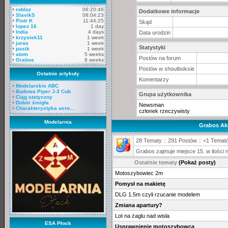
robloz
06:20:46
Dodatkowe informacje
SlavikS
08:04:23
Piotr K
11:44:25
Skąd
lopez 16
1 day
India
4 days
Data urodzin
krzysiek11
1 week
juras
1 week
Statystyki
pasik
1 week
atom
5 weeks
Postów na forum
Grabos
8 weeks
Postów w shoutboksie
Ostatnie artykuły
Komentarzy
Modelarskie ABC
Budowa Piper J-3 Cub
Grupa użytkownika
Ciąg statyczny
Dobór śmigła
Newsman
Charakterystyka aero...
członek rzeczywisty
Modelarnia
Grabos Ak
28 Tematy :: 291 Postów :: <1 Temató
Grabos zajmuje miejsce 15. w ilości
Ostatnie tematy
(Pokaż posty)
Motoszybowiec 2m
Pomysł na makietę
DLG 1.5m czyli rzucanie modelem
Zmiana apartury?
Lot na żaglu nad wisła
ESA Płock
Usprawnienie motoszybowca