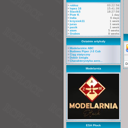
robloz
03:22:59
lopez 16
15:41:39
SlavikS
18:27:59
Piotr K
1 day
India
6 days
krzysiek11
1 week
juras
1 week
pasik
1 week
atom
5 weeks
Grabos
8 weeks
Ostatnie artykuły
Modelarskie ABC
Budowa Piper J-3 Cub
Ciąg statyczny
Dobór śmigła
Charakterystyka aero...
D
Modelarnia
ESA Płock