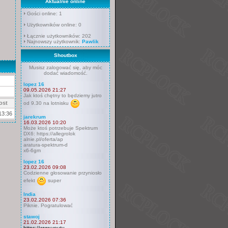
Aktualnie online
Gości online: 1
Użytkowników online: 0
Łącznie użytkowników: 202
Najnowszy użytkownik:
Pawlik
Shoutbox
Musisz zalogować się, aby móc
dodać wiadomość.
lopez 16
09.05.2026 21:27
Jak ktoś chętny to będziemy jutro
ost
od 9.30 na lotnisku
13:36
jarekrum
16.03.2026 10:20
Może ktoś potrzebuje Spektrum
DX6: https://allegrolok
alnie.pl/oferta/ap
aratura-spektrum-d
x6-6gm
lopez 16
23.02.2026 09:08
Codzienne głosowanie przyniosło
efekt
super
India
23.02.2026 07:36
Piknie. Pogratulować
stawoj
21.02.2026 21:17
https://www.youtu.