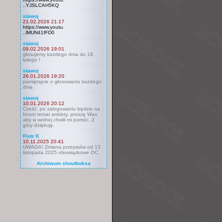
..YJSLCAH5KQ
stawoj
21.02.2026 21:17
https://www.youtu.
..lMUN41fFD0
stawoj
09.02.2026 19:01
głosujemy każdego dnia do 18
lutego !
stawoj
26.01.2026 19:20
pamiętajcie o głosowaniu każdego
dnia
stawoj
10.01.2026 20:12
Cześć, po zalogowaniu będzie na
forum temat ankiety, proszę Was
aby w wolnej chwili mi pomóc. Z
góry dziękuję.
Piotr K
10.11.2025 20:41
UWAGA! Zmiana przepisów od 13
listopada 2025 obowiązkowe OC
Archiwum shoutboksa