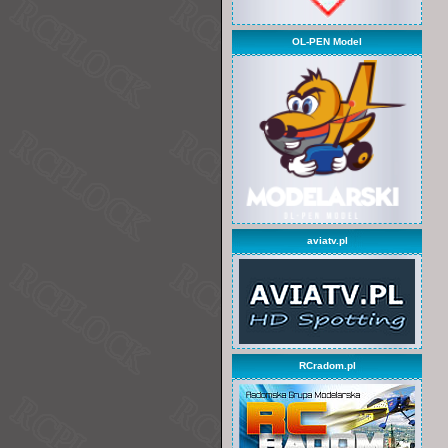
OL-PEN Model
aviatv.pl
RCradom.pl