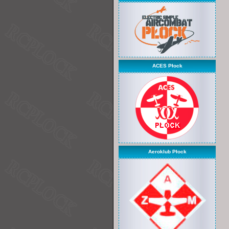
ACES Płock
Aeroklub Płock