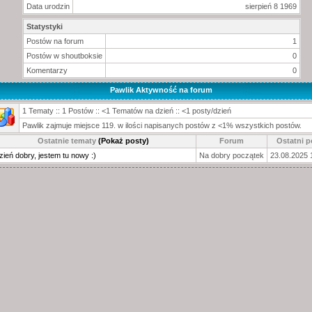
Data urodzin
sierpień 8 1969
Statystyki
Postów na forum
1
Postów w shoutboksie
0
Komentarzy
0
Pawlik Aktywność na forum
1 Tematy :: 1 Postów :: <1 Tematów na dzień :: <1 posty/dzień
Pawlik zajmuje miejsce 119. w ilości napisanych postów z <1% wszystkich postów.
Ostatnie tematy
(Pokaż posty)
Forum
Ostatni p
zień dobry, jestem tu nowy :)
Na dobry początek
23.08.2025 