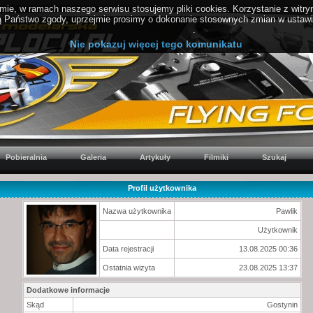
ie, w ramach naszego serwisu stosujemy pliki cookies. Korzystanie z witr
Państwo zgody, uprzejmie prosimy o dokonanie stosownych zmian w ustawien
PolitykaCookies.pl
.
Nie pokazuj więcej tego komunikatu
Pobieralnia
Galeria
Artykuły
Filmiki
Szukaj
Profil użytkownika
Nazwa użytkownika
Pawlik
Użytkownik
Data rejestracji
13.08.2025 00:36
Ostatnia wizyta
23.08.2025 13:37
Dodatkowe informacje
Skąd
Gostynin