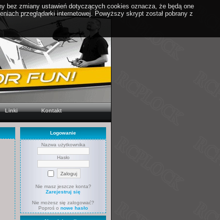
yny bez zmiany ustawień dotyczących cookies oznacza, że będą one
iach przeglądarki internetowej. Powyższy skrypt został pobrany z
Linki
Kontakt
Logowanie
Nazwa użytkownika
Hasło
Nie masz jeszcze konta?
Zarejestruj się
Nie możesz się zalogować?
Poproś o
nowe hasło