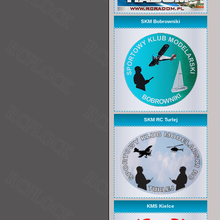
SKM Bobrowniki
SKM RC Turlej
KMS Kielce