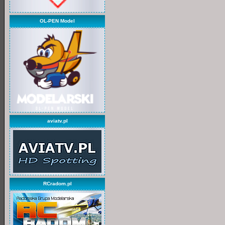
OL-PEN Model
aviatv.pl
RCradom.pl