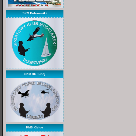
SKM Bobrowniki
SKM RC Turlej
KMS Kielce