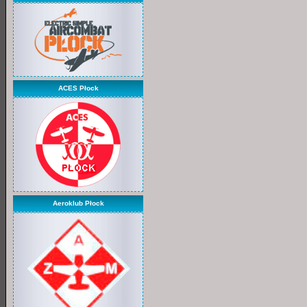
ACES Płock
Aeroklub Płock