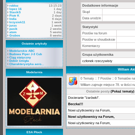
Dodatkowe informacje
robloz
13:15:23
lopez 16
1 day
Skąd
SlavikS
1 day
Piotr K
2 days
Data urodzin
India
6 days
krzysiek11
1 week
juras
1 week
Statystyki
pasik
2 weeks
atom
5 weeks
Postów na forum
Grabos
8 weeks
Postów w shoutboksie
Ostatnie artykuły
Komentarzy
Modelarskie ABC
Budowa Piper J-3 Cub
Grupa użytkownika
Ciąg statyczny
Dobór śmigła
członek rzeczywisty
Charakterystyka aero...
William A
Modelarnia
0 Tematy :: 7 Postów :: 0 Tematów na
William zajmuje miejsce 78. w ilośc
Ostatnie posty
(Pokaż tematy)
Docieranie "żarówki".
Beczka!!!
Nowi użytkownicy na Forum,
Nowi użytkownicy na Forum,
Nowi użytkownicy na Forum,
ESA Płock