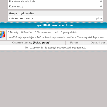
Postów w shoutboksie
0
Komentarzy
0
Grupa użytkownika
członek rzeczywisty
priva
ryan118 Aktywność na forum
0 Tematy :: 0 Postów :: 0 Tematów na dzień :: 0 posty/dzień
ryan118 zajmuje miejsce 140. w ilości napisanych postów z 0% wszystkich postów.
Ostatnie tematy
(Pokaż posty)
Forum
Ostatni post
Ten użytkownik nie założył jeszcze żadnego tematu.