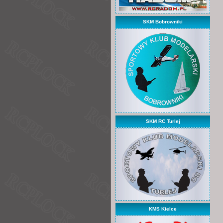
SKM Bobrowniki
SKM RC Turlej
KMS Kielce