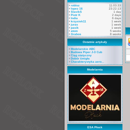
robloz
11:03:33
lopez 16
23:22:13
SlavikS
1 day
Piotr K
2 days
India
6 days
krzysiek11
1 week
juras
1 week
pasik
1 week
atom
5 weeks
Grabos
8 weeks
Ostatnie artykuły
Modelarskie ABC
Budowa Piper J-3 Cub
Ciąg statyczny
Dobór śmigła
Charakterystyka aero...
Modelarnia
ESA Płock