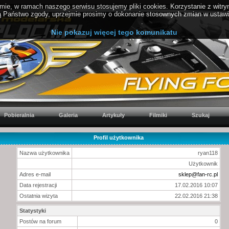
ie, w ramach naszego serwisu stosujemy pliki cookies. Korzystanie z witr
Państwo zgody, uprzejmie prosimy o dokonanie stosownych zmian w ustawien
PolitykaCookies.pl
.
Nie pokazuj więcej tego komunikatu
Pobieralnia
Galeria
Artykuły
Filmiki
Szukaj
Profil użytkownika
Nazwa użytkownika
ryan118
Użytkownik
Adres e-mail
sklep@fan-rc.pl
Data rejestracji
17.02.2016 10:07
Ostatnia wizyta
22.02.2016 21:38
Statystyki
Postów na forum
0