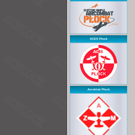
ACES Płock
Aeroklub Płock