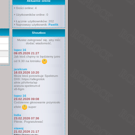
Aktualnie online
Gości online: 4
Użytkowników online: 0
Łącznie użytkowników: 202
Najnowszy użytkownik:
Pawlik
Shoutbox
Musisz zalogować się, aby móc
dodać wiadomość.
lopez 16
09.05.2026 21:27
Jak ktoś chętny to będziemy jutro
od 9.30 na lotnisku
jarekrum
16.03.2026 10:20
Może ktoś potrzebuje Spektrum
DX6: https://allegrolok
alnie.pl/oferta/ap
aratura-spektrum-d
x6-6gm
lopez 16
23.02.2026 09:08
Codzienne głosowanie przyniosło
efekt
super
India
23.02.2026 07:36
Piknie. Pogratulować
stawoj
21.02.2026 21:17
https://www.youtu.