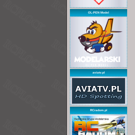
OL-PEN Model
aviatv.pl
RCradom.pl