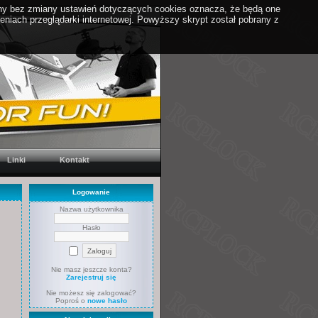
yny bez zmiany ustawień dotyczących cookies oznacza, że będą one
iach przeglądarki internetowej. Powyższy skrypt został pobrany z
Linki
Kontakt
Logowanie
Nazwa użytkownika
Hasło
Nie masz jeszcze konta?
Zarejestruj się
Nie możesz się zalogować?
Poproś o
nowe hasło