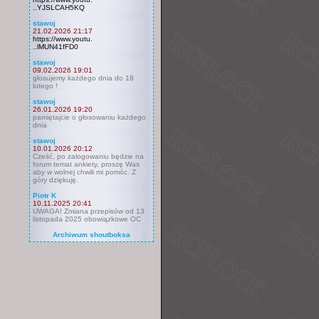
..YJSLCAH5KQ
stawoj
21.02.2026 21:17
https://www.youtu.
..lMUN41fFD0
stawoj
09.02.2026 19:01
głosujemy każdego dnia do 18
lutego !
stawoj
26.01.2026 19:20
pamiętajcie o głosowaniu każdego
dnia
stawoj
10.01.2026 20:12
Cześć, po zalogowaniu będzie na
forum temat ankiety, proszę Was
aby w wolnej chwili mi pomóc. Z
góry dziękuję.
Piotr K
10.11.2025 20:41
UWAGA! Zmiana przepisów od 13
listopada 2025 obowiązkowe OC
Archiwum shoutboksa