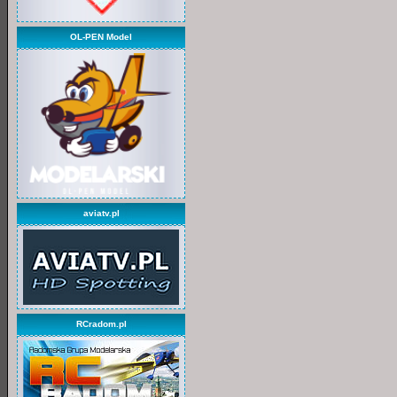
OL-PEN Model
aviatv.pl
RCradom.pl