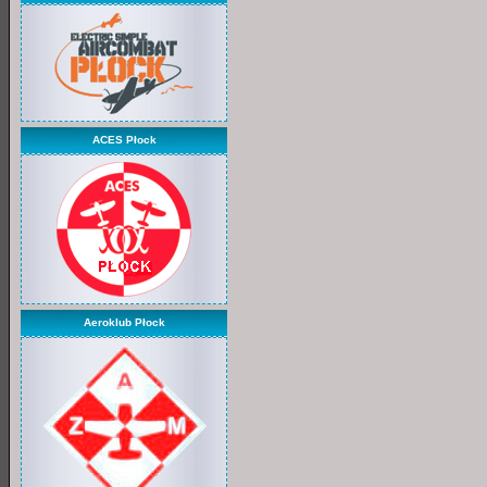
ACES Płock
Aeroklub Płock