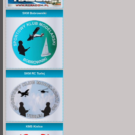
SKM Bobrowniki
SKM RC Turlej
KMS Kielce