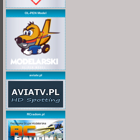
OL-PEN Model
aviatv.pl
RCradom.pl