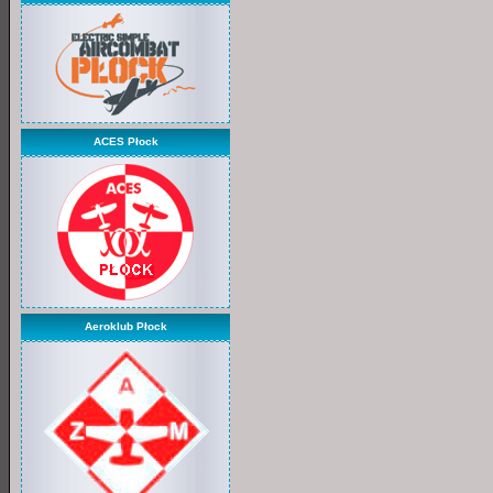
ACES Płock
Aeroklub Płock