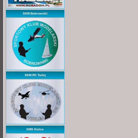
SKM Bobrowniki
SKM RC Turlej
KMS Kielce