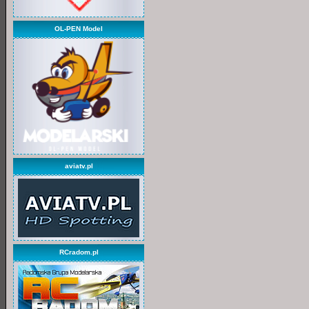
OL-PEN Model
aviatv.pl
RCradom.pl