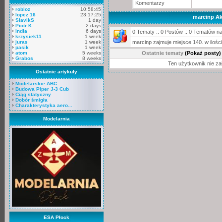
Komentarzy
robloz
10:58:45
lopez 16
23:17:25
marcinp A
SlavikS
1 day
Piotr K
2 days
India
6 days
0 Tematy :: 0 Postów :: 0 Tematów na 
krzysiek11
1 week
juras
1 week
marcinp zajmuje miejsce 140. w iloś
pasik
1 week
atom
5 weeks
Ostatnie tematy
(Pokaż posty)
Grabos
8 weeks
Ten użytkownik nie za
Ostatnie artykuły
Modelarskie ABC
Budowa Piper J-3 Cub
Ciąg statyczny
Dobór śmigła
Charakterystyka aero...
Modelarnia
ESA Płock