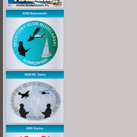
SKM Bobrowniki
SKM RC Turlej
KMS Kielce