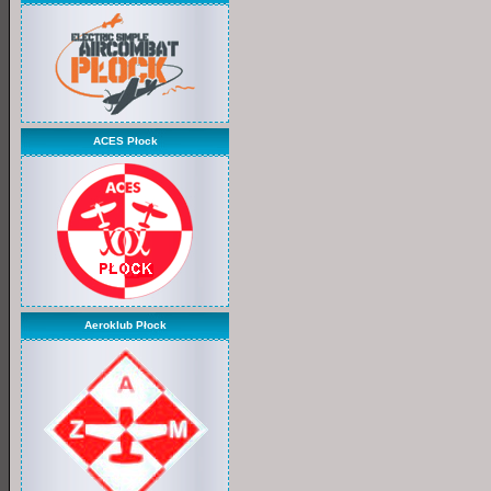
ACES Płock
Aeroklub Płock