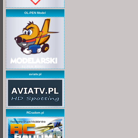
OL-PEN Model
aviatv.pl
RCradom.pl