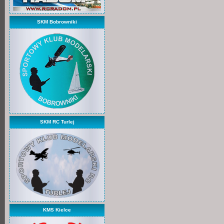
SKM Bobrowniki
SKM RC Turlej
KMS Kielce