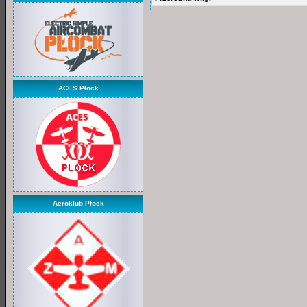
ACES Płock
Aeroklub Płock