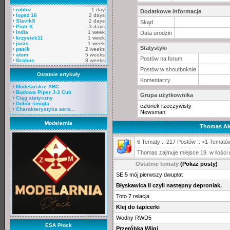
robloz
1 day
Dodatkowe informacje
lopez 16
2 days
SlavikS
2 days
Skąd
Piotr K
3 days
India
1 week
Data urodzin
krzysiek11
1 week
juras
1 week
Statystyki
pasik
2 weeks
atom
5 weeks
Postów na forum
Grabos
8 weeks
Postów w shoutboksie
Ostatnie artykuły
Komentarzy
Modelarskie ABC
Budowa Piper J-3 Cub
Grupa użytkownika
Ciąg statyczny
Dobór śmigła
członek rzeczywisty
Charakterystyka aero...
Newsman
Modelarnia
Thomas Ak
6 Tematy :: 217 Postów :: <1 Tematów
Thomas zajmuje miejsce 19. w ilośc
Ostatnie tematy
(Pokaż posty)
SE.5 mój pierwszy dwupłat
Błyskawica II czyli następny deproniak.
Toto 7 relacja
Klej do tapicerki
Wodny RWD5
ESA Płock
Przeróbka Wilgi